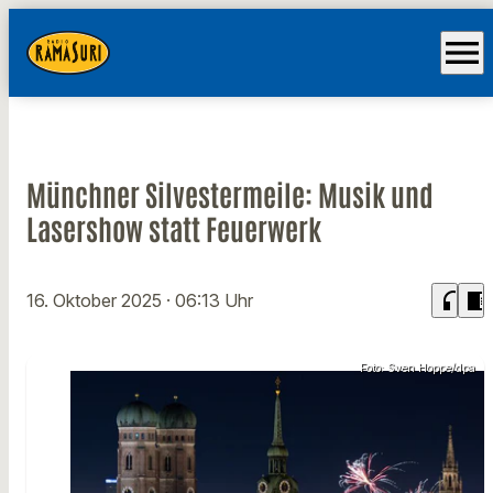
menu
Münchner Silvestermeile: Musik und
Lasershow statt Feuerwerk
headphones
chrome_reader_mode
16. Oktober 2025
· 06:13 Uhr
Foto: Sven Hoppe/dpa