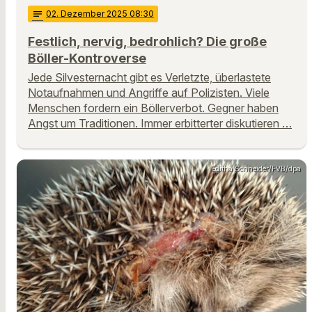
notes
02
. Dezember 2025 08:30
Festlich, nervig, bedrohlich? Die große
Böller-Kontroverse
Jede Silvesternacht gibt es Verletzte, überlastete
Notaufnahmen und Angriffe auf Polizisten. Viele
Menschen fordern ein Böllerverbot. Gegner haben
Angst um Traditionen. Immer erbitterter diskutieren …
Editha Schneider/FVB/dpa