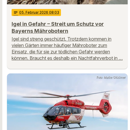
notes
05
. Februar 2026 08:03
Igel in Gefahr – Streit um Schutz vor
Bayerns Mährobotern
Igel sind streng geschützt. Trotzdem kommen in
vielen Gärten immer häufiger Mähroboter zum
Einsatz, die für sie zur tödlichen Gefahr werden
können. Braucht es deshalb ein Nachtfahrverbot in …
Foto: Maike Glöckner