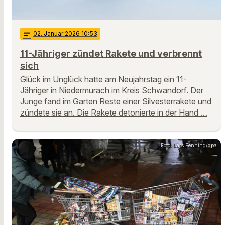
notes
02
. Januar 2026 10:53
11-Jähriger zündet Rakete und verbrennt
sich
Glück im Unglück hatte am Neujahrstag ein 11-
Jähriger in Niedermurach im Kreis Schwandorf. Der
Junge fand im Garten Reste einer Silvesterrakete und
zündete sie an. Die Rakete detonierte in der Hand …
Foto: Lars Penning/dpa