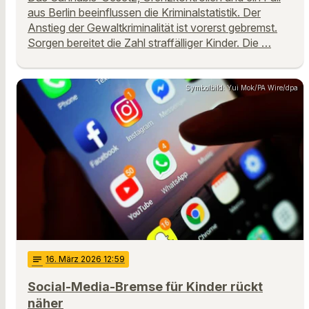
aus Berlin beeinflussen die Kriminalstatistik. Der
Anstieg der Gewaltkriminalität ist vorerst gebremst.
Sorgen bereitet die Zahl straffälliger Kinder. Die …
Symbolbild: Yui Mok/PA Wire/dpa
notes
16
. März 2026 12:59
Social-Media-Bremse für Kinder rückt
näher