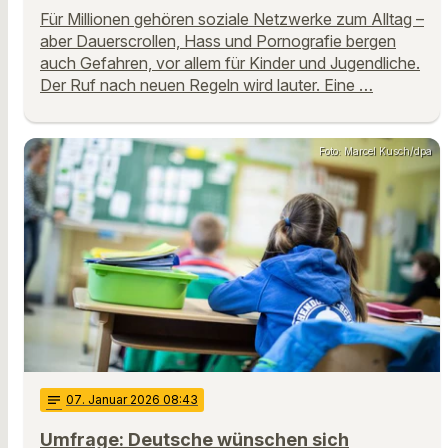
Für Millionen gehören soziale Netzwerke zum Alltag –
aber Dauerscrollen, Hass und Pornografie bergen
auch Gefahren, vor allem für Kinder und Jugendliche.
Der Ruf nach neuen Regeln wird lauter. Eine …
Foto: Marcel Kusch/dpa
notes
07
. Januar 2026 08:43
Umfrage: Deutsche wünschen sich