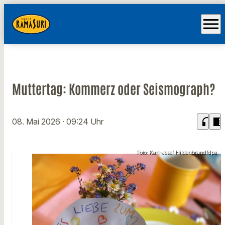
menu
Muttertag: Kommerz oder Seismograph?
headphones
chrome_reader_mode
08. Mai 2026
· 09:24 Uhr
Foto: Karl-Josef Hildenbrand/dpa