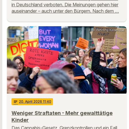
in Deutschland verboten. Die Meinungen gehen hier
auseinander – auch unter den Bürgern. Nach dem …
Foto: Henning Kaiser/dpa
notes
20
. April 2026 11:40
Weniger Straftaten - Mehr gewalttätige
Kinder
Das Cannabis-Gesetz, Grenzkontrollen und ein Fall