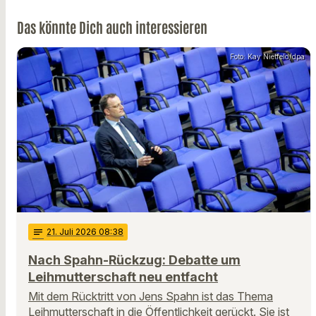
Das könnte Dich auch interessieren
Foto: Kay Nietfeld/dpa
notes
21
. Juli 2026 08:38
Nach Spahn-Rückzug: Debatte um
Leihmutterschaft neu entfacht
Mit dem Rücktritt von Jens Spahn ist das Thema
Leihmutterschaft in die Öffentlichkeit gerückt. Sie ist