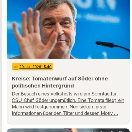
notes
20
. Juli 2026 15:40
Kreise: Tomatenwurf auf Söder ohne
politischen Hintergrund
Der Besuch eines Volksfests wird am Sonntag für
CSU-Chef Söder ungemütlich. Eine Tomate fliegt, ein
Mann wird festgenommen. Nun sickern erste
Informationen über den Täter und dessen Motiv …