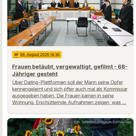
notes
06
. August 2026 14:30
Frauen betäubt, vergewaltigt, gefilmt - 68-
Jähriger gesteht
Über Dating-Plattformen soll der Mann seine Opfer
kennengelernt und sich öfter auch mal als Kommissar
ausgegeben haben. Die Frauen kamen in seine
Wohnung. Erschütternde Aufnahmen zeigen, was …
Foto: Sebastian Christoph Gollnow/dpa