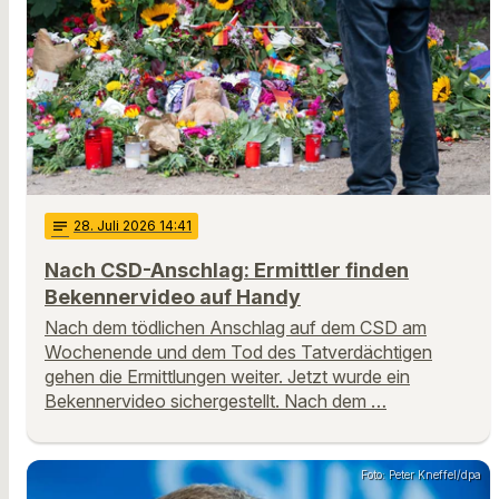
notes
28
. Juli 2026 14:41
Nach CSD-Anschlag: Ermittler finden
Bekennervideo auf Handy
Nach dem tödlichen Anschlag auf dem CSD am
Wochenende und dem Tod des Tatverdächtigen
gehen die Ermittlungen weiter. Jetzt wurde ein
Bekennervideo sichergestellt. Nach dem …
Foto: Peter Kneffel/dpa