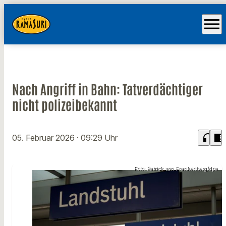
menu
Nach Angriff in Bahn: Tatverdächtiger
nicht polizeibekannt
headphones
chrome_reader_mode
05. Februar 2026
· 09:29 Uhr
Foto: Patrick von Frankenberg/dpa