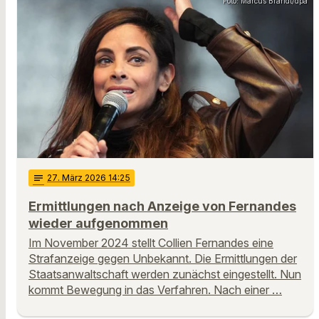
Foto: Marcus Brandt/dpa
notes
27
. März 2026 14:25
Ermittlungen nach Anzeige von Fernandes
wieder aufgenommen
Im November 2024 stellt Collien Fernandes eine
Strafanzeige gegen Unbekannt. Die Ermittlungen der
Staatsanwaltschaft werden zunächst eingestellt. Nun
kommt Bewegung in das Verfahren. Nach einer …