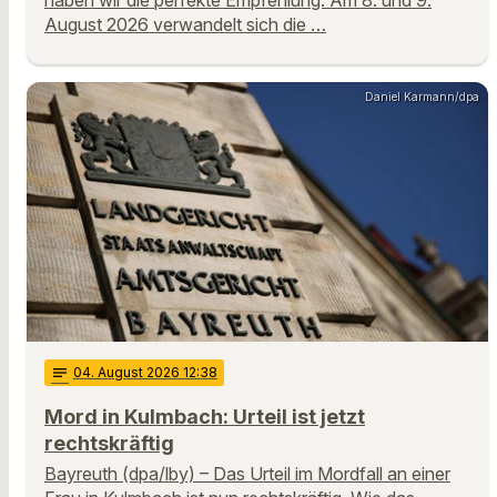
August 2026 verwandelt sich die …
Daniel Karmann/dpa
notes
04
. August 2026 12:38
Mord in Kulmbach: Urteil ist jetzt
rechtskräftig
Bayreuth (dpa/lby) – Das Urteil im Mordfall an einer