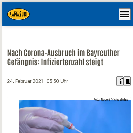
menu
Nach Corona-Ausbruch im Bayreuther
Gefängnis: Infiziertenzahl steigt
headphones
chrome_reader_mode
24. Februar 2021
· 05:50 Uhr
Foto: Robert Michael/dpa