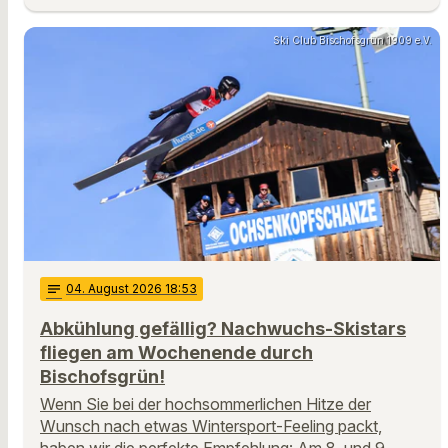
Ski Club Bischofsgrün 1909 e.V.
notes
04
. August 2026 18:53
Abkühlung gefällig? Nachwuchs-Skistars
fliegen am Wochenende durch
Bischofsgrün!
Wenn Sie bei der hochsommerlichen Hitze der
Wunsch nach etwas Wintersport-Feeling packt,
haben wir die perfekte Empfehlung: Am 8. und 9.