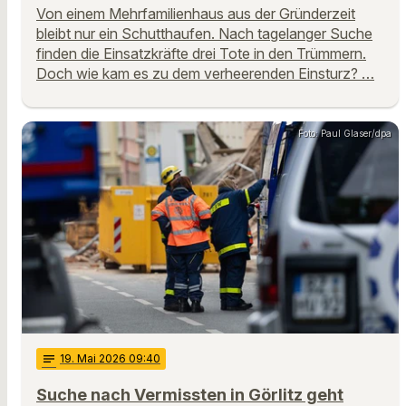
Von einem Mehrfamilienhaus aus der Gründerzeit
bleibt nur ein Schutthaufen. Nach tagelanger Suche
finden die Einsatzkräfte drei Tote in den Trümmern.
Doch wie kam es zu dem verheerenden Einsturz? …
Foto: Paul Glaser/dpa
notes
19
. Mai 2026 09:40
Suche nach Vermissten in Görlitz geht