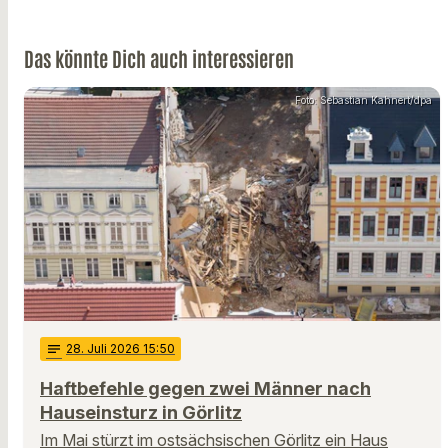
Das könnte Dich auch interessieren
Foto: Sebastian Kahnert/dpa
notes
28
. Juli 2026 15:50
Haftbefehle gegen zwei Männer nach
Hauseinsturz in Görlitz
Im Mai stürzt im ostsächsischen Görlitz ein Haus