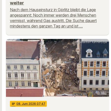
weiter
Nach dem Hauseinsturz in Görlitz bleibt die Lage
angespannt: Noch immer werden drei Menschen
vermisst, während Gas austritt. Die Suche dauert
mindestens den ganzen Tag an und ist …
Foto: Sebastian Kahnert/dpa
notes
08
. Juni 2026 07:47