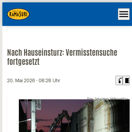
menu
Nach Hauseinsturz: Vermisstensuche
fortgesetzt
headphones
chrome_reader_mode
20. Mai 2026
· 08:28 Uhr
Foto: Sebastian Willnow/dpa