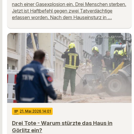
nach einer Gasexplosion ein. Drei Menschen sterben.
Jetzt ist Haftbefehl gegen zwei Tatverdächtige
erlassen worden. Nach dem Hauseinsturz in …
Foto: Sebastian Kahnert/dpa
notes
21
. Mai 2026 14:01
Drei Tote - Warum stürzte das Haus in
Görlitz ein?