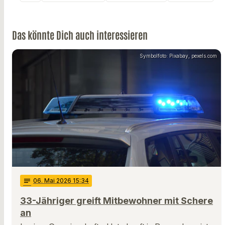
Das könnte Dich auch interessieren
Symbolfoto: Pixabay, pexels.com
notes
06
. Mai 2026 15:34
33-Jähriger greift Mitbewohner mit Schere
an