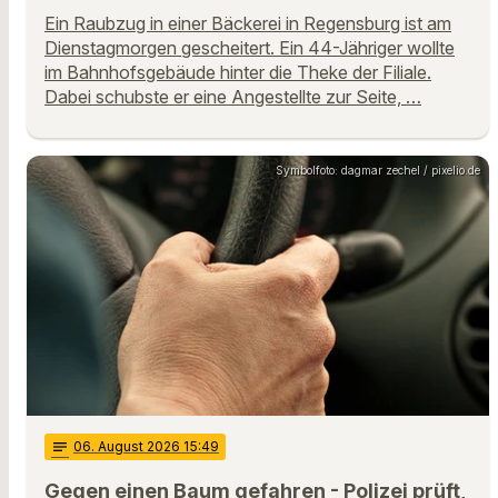
Ein Raubzug in einer Bäckerei in Regensburg ist am
Dienstagmorgen gescheitert. Ein 44-Jähriger wollte
im Bahnhofsgebäude hinter die Theke der Filiale.
Dabei schubste er eine Angestellte zur Seite, …
Symbolfoto: dagmar zechel / pixelio.de
notes
06
. August 2026 15:49
Gegen einen Baum gefahren - Polizei prüft,