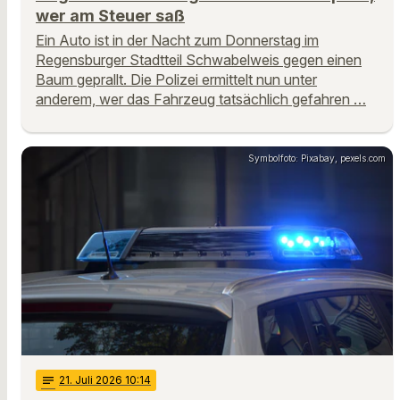
wer am Steuer saß
Ein Auto ist in der Nacht zum Donnerstag im
Regensburger Stadtteil Schwabelweis gegen einen
Baum geprallt. Die Polizei ermittelt nun unter
anderem, wer das Fahrzeug tatsächlich gefahren …
Symbolfoto: Pixabay, pexels.com
notes
21
. Juli 2026 10:14