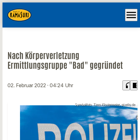
menu
Nach Körperverletzung
Ermittlungsgruppe "Bad" gegründet
headphones
chrome_reader_mode
02. Februar 2022
· 04:24 Uhr
Symbolfoto: Timo Klostermeier, pixelio.de