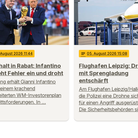
 August 2026 11:44
notes
05
. August 2026 15:08
alt in Rabat: Infantino
Flughafen Leipzig: D
ht Fehler ein und droht
mit Sprengladung
entschärft
ng erhält Gianni Infantino
seinem krachend
Am Flughafen Leipzig/Halle
iterten WM-Investorenplan
die Polizei eine Drohne sich
ittsforderungen. In …
für einen Angriff ausgerüst
Die Sicherheitsbehörden s