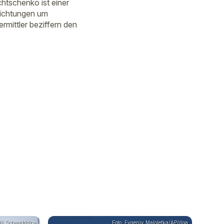
htschenko ist einer
richtungen um
rmittler beziffern den
ik Schmidt/dpa
Foto: Evgeniy Maloletka/AP/dpa