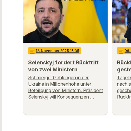
notes
12
. November 2025 16:35
notes
06
.
Selenskyj fordert Rücktritt
Rückh
von zwei Ministern
geste
Schmiergeldzahlungen in der
Tagela
Ukraine in Millionenhöhe unter
nach 
Beteiligung von Ministern. Präsident
gesche
Selenskyj will Konsequenzen …
Rücktr