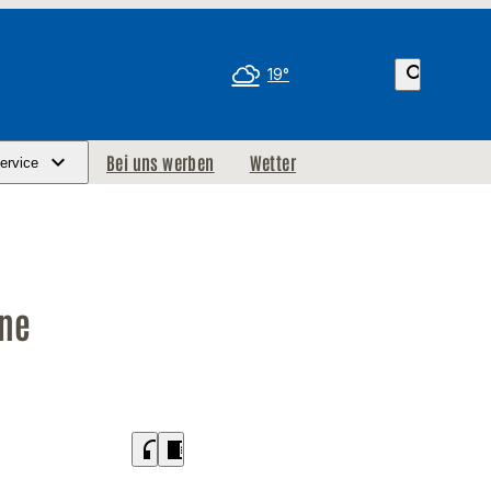
search
19°
Bei uns werben
Wetter
ervice
rne
headphones
chrome_reader_mode