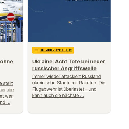
notes
30
. Juli 2026 08:05
rohne
Ukraine: Acht Tote bei neuer
russischer Angriffswelle
Immer wieder attackiert Russland
ukrainische Städte mit Raketen. Die
 stellt
Flugabwehr ist überlastet – und
er, die
kann auch die nächste …
et war.
ind …