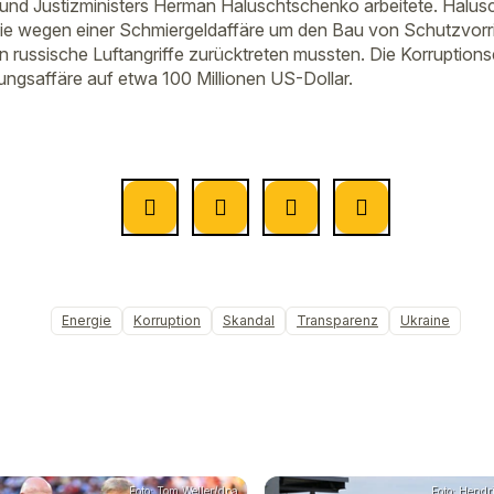
und Justizministers Herman Haluschtschenko arbeitete. Halusc
 die wegen einer Schmiergeldaffäre um den Bau von Schutzvor
 russische Luftangriffe zurücktreten mussten. Die Korruptionse
ngsaffäre auf etwa 100 Millionen US-Dollar.
Energie
Korruption
Skandal
Transparenz
Ukraine
Foto: Tom Weller/dpa
Foto: Hendr