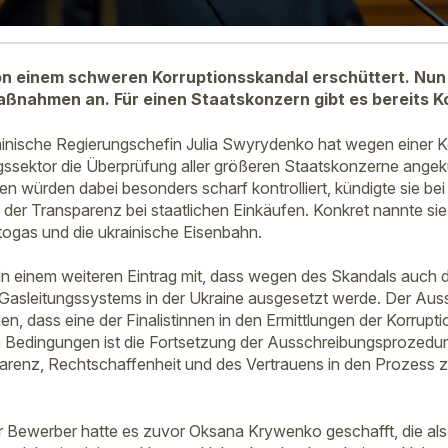
on einem schweren Korruptionsskandal erschüttert. Nun 
aßnahmen an. Für einen Staatskonzern gibt es bereits 
ainische Regierungschefin Julia Swyrydenko hat wegen einer K
ssektor die Überprüfung aller größeren Staatskonzerne angekü
en würden dabei besonders scharf kontrolliert, kündigte sie be
f der Transparenz bei staatlichen Einkäufen. Konkret nannte si
ogas und die ukrainische Eisenbahn.
e in einem weiteren Eintrag mit, dass wegen des Skandals auch 
Gasleitungssystems in der Ukraine ausgesetzt werde. Der Au
, dass eine der Finalistinnen in den Ermittlungen der Korrup
 Bedingungen ist die Fortsetzung der Ausschreibungsprozedur 
parenz, Rechtschaffenheit und des Vertrauens in den Prozess z
r Bewerber hatte es zuvor Oksana Krywenko geschafft, die als