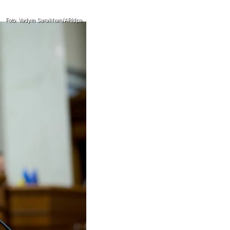
Foto: Vadym Sarakhan/AP/dpa