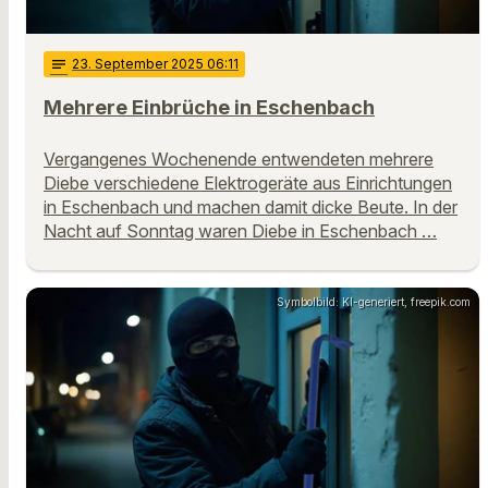
notes
23
. September 2025 06:11
Mehrere Einbrüche in Eschenbach
Vergangenes Wochenende entwendeten mehrere
Diebe verschiedene Elektrogeräte aus Einrichtungen
in Eschenbach und machen damit dicke Beute. In der
Nacht auf Sonntag waren Diebe in Eschenbach …
Symbolbild: KI-generiert, freepik.com