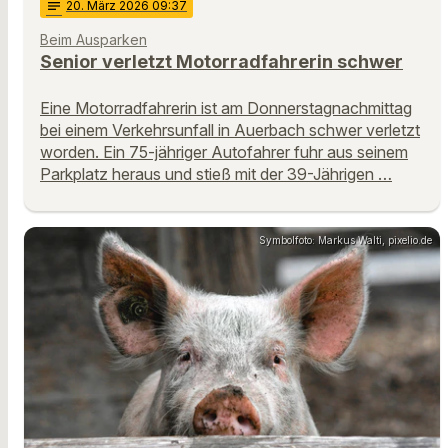
notes
20
. März 2026 09:37
Beim Ausparken
Senior verletzt Motorradfahrerin schwer
Eine Motorradfahrerin ist am Donnerstagnachmittag
bei einem Verkehrsunfall in Auerbach schwer verletzt
worden. Ein 75-jähriger Autofahrer fuhr aus seinem
Parkplatz heraus und stieß mit der 39-Jährigen …
Symbolfoto: Markus Walti, pixelio.de