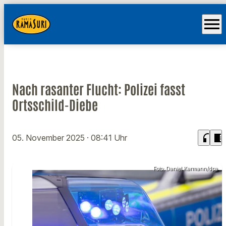
menu
Nach rasanter Flucht: Polizei fasst
Ortsschild-Diebe
headphones
chrome_reader_mode
05. November 2025
· 08:41 Uhr
Foto: Daniel Karmann/dpa