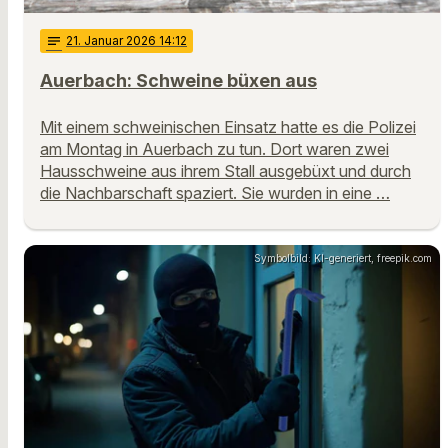
notes
21
. Januar 2026 14:12
Auerbach: Schweine büxen aus
Mit einem schweinischen Einsatz hatte es die Polizei
am Montag in Auerbach zu tun. Dort waren zwei
Hausschweine aus ihrem Stall ausgebüxt und durch
die Nachbarschaft spaziert. Sie wurden in eine …
Symbolbild: KI-generiert, freepik.com