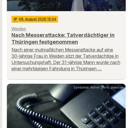
notes
06
. August 2026 15:04
Weiden
Nach Messerattacke: Tatverdächtiger in
Thüringen festgenommen
Nach einer mutmaßlichen Messerattacke auf eine
30-jährige Frau in Weiden sitzt der Tatverdächtige in
Untersuchungshaft. Der 31-jährige Mann wurde nach
einer mehrtägigen Fahndung in Thüringen …
Symbolfoto: Rainer Sturm, pixelio.de