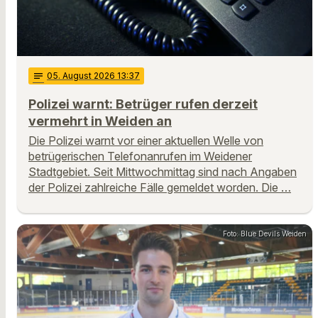
notes
05
. August 2026 13:37
Polizei warnt: Betrüger rufen derzeit
vermehrt in Weiden an
Die Polizei warnt vor einer aktuellen Welle von
betrügerischen Telefonanrufen im Weidener
Stadtgebiet. Seit Mittwochmittag sind nach Angaben
der Polizei zahlreiche Fälle gemeldet worden. Die …
Foto: Blue Devils Weiden