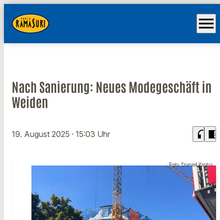
menu
Nach Sanierung: Neues Modegeschäft in
Weiden
headphones
chrome_reader_mode
19. August 2025
· 15:03 Uhr
Foto: Daniel Kroha