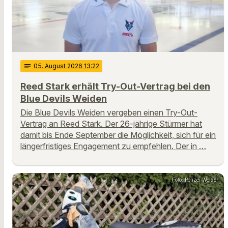
notes
05
. August 2026 13:22
Reed Stark erhält Try-Out-Vertrag bei den
Blue Devils Weiden
Die Blue Devils Weiden vergeben einen Try-Out-
Vertrag an Reed Stark. Der 26-jährige Stürmer hat
damit bis Ende September die Möglichkeit, sich für ein
längerfristiges Engagement zu empfehlen. Der in …
Foto: Polizei Weiden