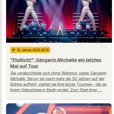
notes
19
. Januar 2026 08:15
"Flutlicht": Sängerin Michelle ein letztes
Mal auf Tour
Sie verabschiede sich ohne Wehmut, sagte Sängerin
Michelle. Bevor sie nach mehr als 30 Jahren auf der
Bühne aufhört, startet sie ihre letzte Tournee – die an
ihrem Geburtstag in Berlin endet. Zum Start ihrer …
Foto: Rolf Vennenbernd/dpa