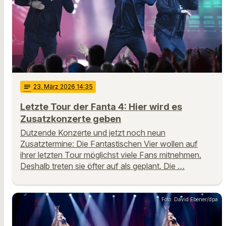
notes
23
. März 2026 14:35
Letzte Tour der Fanta 4: Hier wird es
Zusatzkonzerte geben
Dutzende Konzerte und jetzt noch neun
Zusatztermine: Die Fantastischen Vier wollen auf
ihrer letzten Tour möglichst viele Fans mitnehmen.
Deshalb treten sie öfter auf als geplant. Die …
Foto: David Ebener/dpa