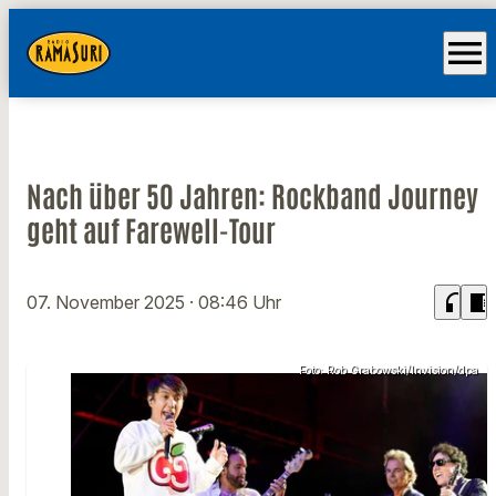
menu
Nach über 50 Jahren: Rockband Journey
geht auf Farewell-Tour
headphones
chrome_reader_mode
07. November 2025
· 08:46 Uhr
Foto: Rob Grabowski/Invision/dpa