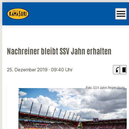
menu
Nachreiner bleibt SSV Jahn erhalten
headphones
chrome_reader_mode
25. Dezember 2019
· 09:40 Uhr
Foto: SSV Jahn Regensburg