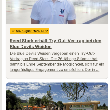
notes
05
. August 2026 13:22
Reed Stark erhält Try-Out-Vertrag bei den
Blue Devils Weiden
Die Blue Devils Weiden vergeben einen Try-Out-
Vertrag an Reed Stark. Der 26-jährige Stürmer hat
damit bis Ende September die Möglichkeit, sich für ein
längerfristiges Engagement zu empfehlen. Der in …
Doris Wirth