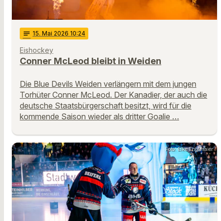
notes
15
. Mai 2026 10:24
Eishockey
Conner McLeod bleibt in Weiden
Die Blue Devils Weiden verlängern mit dem jungen
Torhüter Conner McLeod. Der Kanadier, der auch die
deutsche Staatsbürgerschaft besitzt, wird für die
kommende Saison wieder als dritter Goalie …
Foto: Elke Englmaier