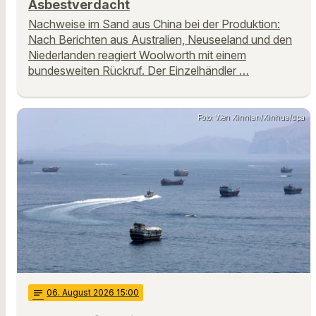
Asbestverdacht
Nachweise im Sand aus China bei der Produktion:
Nach Berichten aus Australien, Neuseeland und den
Niederlanden reagiert Woolworth mit einem
bundesweiten Rückruf. Der Einzelhändler …
Foto: Wen Xinnian/Xinhua/dpa
notes
06
. August 2026 15:00