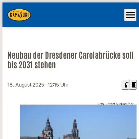
menu
Neubau der Dresdener Carolabrücke soll
bis 2031 stehen
headphones
chrome_reader_mode
18. August 2025
· 12:15 Uhr
Foto: Robert Michael/dpa