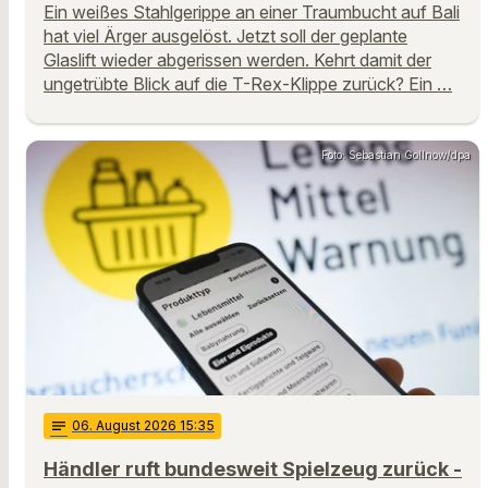
Ein weißes Stahlgerippe an einer Traumbucht auf Bali
hat viel Ärger ausgelöst. Jetzt soll der geplante
Glaslift wieder abgerissen werden. Kehrt damit der
ungetrübte Blick auf die T-Rex-Klippe zurück? Ein …
Foto: Sebastian Gollnow/dpa
notes
06
. August 2026 15:35
Händler ruft bundesweit Spielzeug zurück -