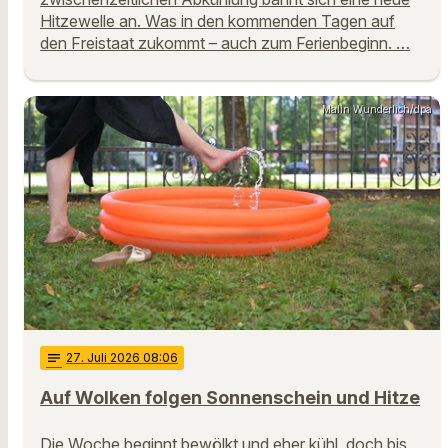
Hitzewelle an. Was in den kommenden Tagen auf
den Freistaat zukommt – auch zum Ferienbeginn. …
Malin Wunderlich/dpa
notes
27
. Juli 2026 08:06
Auf Wolken folgen Sonnenschein und Hitze
Die Woche beginnt bewölkt und eher kühl, doch bis