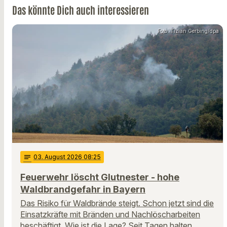
Das könnte Dich auch interessieren
Foto: Tizian Gerbing/dpa
notes
03
. August 2026 08:25
Feuerwehr löscht Glutnester - hohe
Waldbrandgefahr in Bayern
Das Risiko für Waldbrände steigt. Schon jetzt sind die
Einsatzkräfte mit Bränden und Nachlöscharbeiten
beschäftigt. Wie ist die Lage? Seit Tagen halten