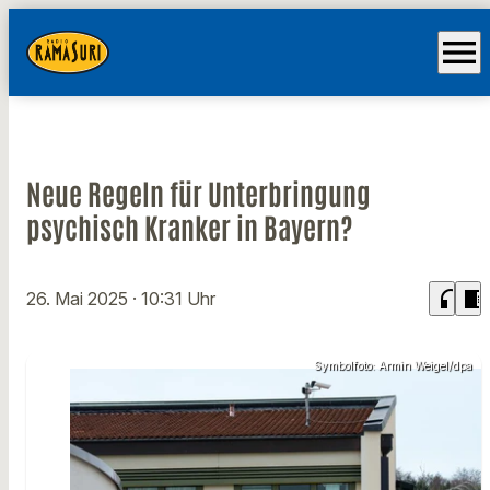
menu
Neue Regeln für Unterbringung
psychisch Kranker in Bayern?
headphones
chrome_reader_mode
26. Mai 2025
· 10:31 Uhr
Symbolfoto: Armin Weigel/dpa