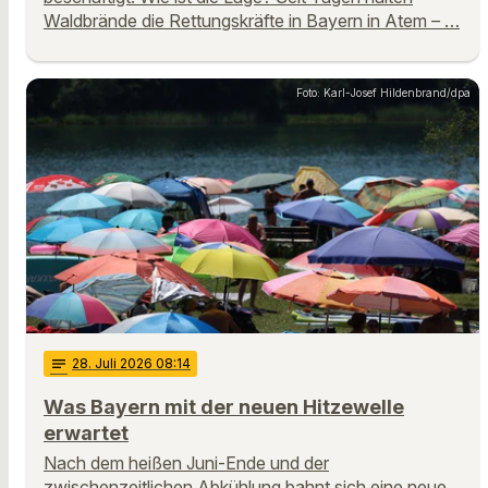
Waldbrände die Rettungskräfte in Bayern in Atem – …
Foto: Karl-Josef Hildenbrand/dpa
notes
28
. Juli 2026 08:14
Was Bayern mit der neuen Hitzewelle
erwartet
Nach dem heißen Juni-Ende und der
zwischenzeitlichen Abkühlung bahnt sich eine neue