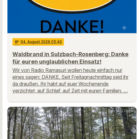
notes
04
. August 2026 05:40
Waldbrand in Sulzbach-Rosenberg: Danke
für euren unglaublichen Einsatz!
Wir von Radio Ramasuri wollen heute einfach nur
eines sagen: DANKE. Seit Freitagnachmittag seid ihr
da draußen. Ihr habt auf euer Wochenende
verzichtet, auf Schlaf, auf Zeit mit euren Familien. …
Foto: Luis Ziegler