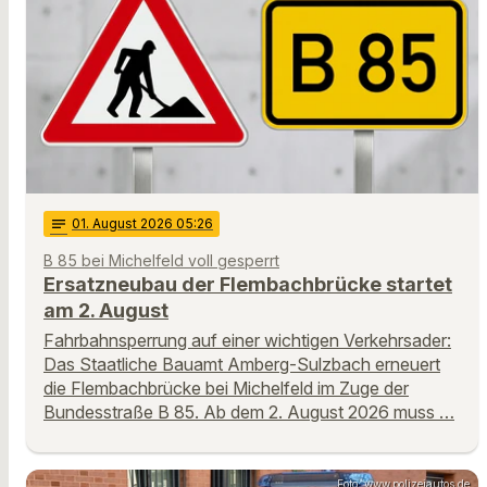
notes
01
. August 2026 05:26
B 85 bei Michelfeld voll gesperrt
Ersatzneubau der Flembachbrücke startet
am 2. August
Fahrbahnsperrung auf einer wichtigen Verkehrsader:
Das Staatliche Bauamt Amberg-Sulzbach erneuert
die Flembachbrücke bei Michelfeld im Zuge der
Bundesstraße B 85. Ab dem 2. August 2026 muss …
Foto: www.polizeiautos.de