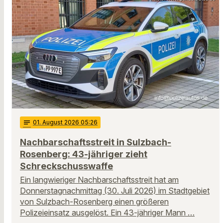
notes
01
. August 2026 05:26
Nachbarschaftsstreit in Sulzbach-
Rosenberg: 43-jähriger zieht
Schreckschusswaffe
Ein langwieriger Nachbarschaftsstreit hat am
Donnerstagnachmittag (30. Juli 2026) im Stadtgebiet
von Sulzbach-Rosenberg einen größeren
Polizeieinsatz ausgelöst. Ein 43-jähriger Mann …