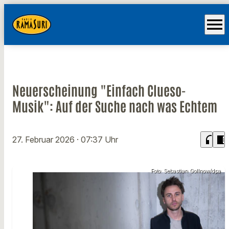
menu
Neuerscheinung "Einfach Clueso-
Musik": Auf der Suche nach was Echtem
headphones
chrome_reader_mode
27. Februar 2026
· 07:37 Uhr
Foto: Sebastian Gollnow/dpa