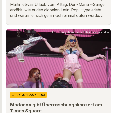
Martin etwas Urlaub vom Alltag. Der «Maria»-Sänger
erzählt, wie er den globalen Latin-Pop-Hype erlebt
und warum er sich gern noch einmal outen würde. …
Foto: Nancy Kaszerman/ZUMA Press Wire/dpa
notes
05
. Juni 2026 12:03
Madonna gibt Überraschungskonzert am
Times Square