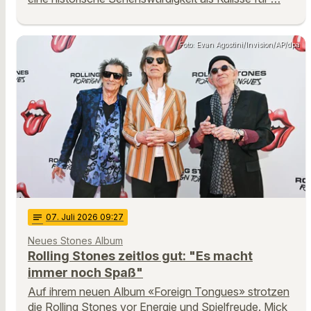
Foto: Evan Agostini/Invision/AP/dpa
notes
07
. Juli 2026 09:27
Neues Stones Album
Rolling Stones zeitlos gut: "Es macht
immer noch Spaß"
Auf ihrem neuen Album «Foreign Tongues» strotzen
die Rolling Stones vor Energie und Spielfreude. Mick