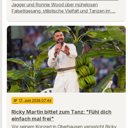
Jagger und Ronnie Wood über mühelosen
Falsettgesang, stilistische Vielfalt und Tanzen im …
Foto: Matt Slocum/AP/dpa
notes
17
. Juni 2026 07:44
Ricky Martin bittet zum Tanz: "Fühl dich
einfach mal frei"
Vor seinem Konzert in Oberhausen verspricht Ricky