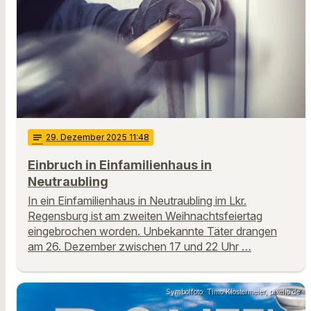
notes
29
. Dezember 2025 11:48
Einbruch in Einfamilienhaus in
Neutraubling
In ein Einfamilienhaus in Neutraubling im Lkr.
Regensburg ist am zweiten Weihnachtsfeiertag
eingebrochen worden. Unbekannte Täter drangen
am 26. Dezember zwischen 17 und 22 Uhr …
Symbolfoto: Timo Klostermeier, pixelio.de