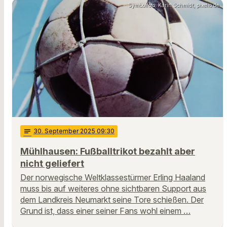
Symbolfoto: Karin Schmidt, pixelio.de
notes
30
. September 2025 09:30
Mühlhausen: Fußballtrikot bezahlt aber
nicht geliefert
Der norwegische Weltklassestürmer Erling Haaland
muss bis auf weiteres ohne sichtbaren Support aus
dem Landkreis Neumarkt seine Tore schießen. Der
Grund ist, dass einer seiner Fans wohl einem …