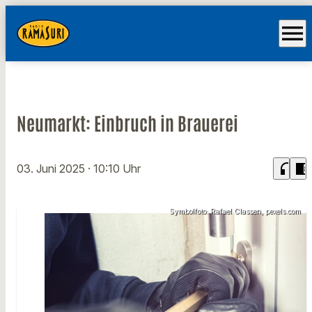
menu
Neumarkt: Einbruch in Brauerei
headphones
chrome_reader_mode
03. Juni 2025
· 10:10 Uhr
Symbolfoto: Rafael Classen, pexels.com