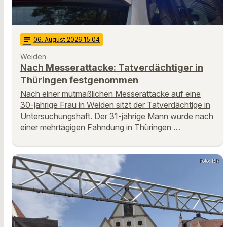
notes
06
. August 2026 15:04
Weiden
Nach Messerattacke: Tatverdächtiger in
Thüringen festgenommen
Nach einer mutmaßlichen Messerattacke auf eine
30-jährige Frau in Weiden sitzt der Tatverdächtige in
Untersuchungshaft. Der 31-jährige Mann wurde nach
einer mehrtägigen Fahndung in Thüringen …
Foto: RR