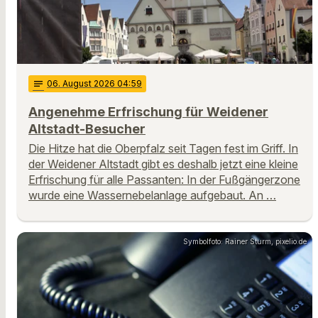
notes
06
. August 2026 04:59
Angenehme Erfrischung für Weidener
Altstadt-Besucher
Die Hitze hat die Oberpfalz seit Tagen fest im Griff. In
der Weidener Altstadt gibt es deshalb jetzt eine kleine
Erfrischung für alle Passanten: In der Fußgängerzone
wurde eine Wassernebelanlage aufgebaut. An …
Symbolfoto: Rainer Sturm, pixelio.de