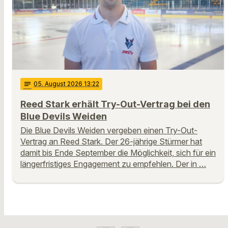
notes
05
. August 2026 13:22
Reed Stark erhält Try-Out-Vertrag bei den
Blue Devils Weiden
Die Blue Devils Weiden vergeben einen Try-Out-
Vertrag an Reed Stark. Der 26-jährige Stürmer hat
damit bis Ende September die Möglichkeit, sich für ein
längerfristiges Engagement zu empfehlen. Der in …