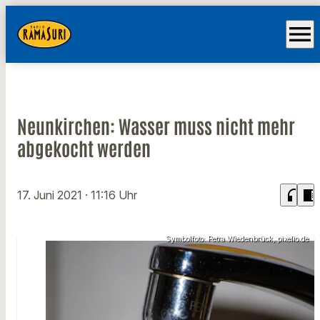
menu
Neunkirchen: Wasser muss nicht mehr
abgekocht werden
headphones
chrome_reader_mode
17. Juni 2021
· 11:16 Uhr
Symbolfoto: Petra Wiedenbrück, pixelio.de