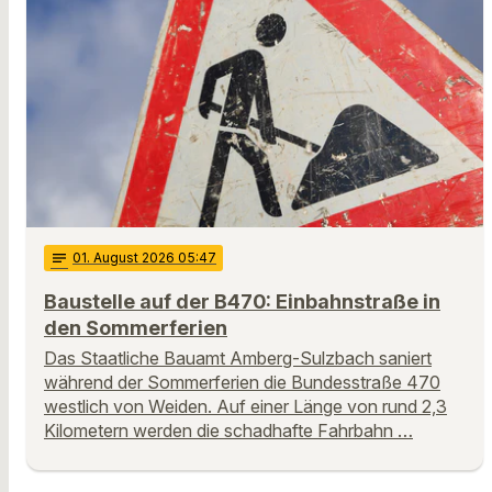
notes
01
. August 2026 05:47
Baustelle auf der B470: Einbahnstraße in
den Sommerferien
Das Staatliche Bauamt Amberg-Sulzbach saniert
während der Sommerferien die Bundesstraße 470
westlich von Weiden. Auf einer Länge von rund 2,3
Kilometern werden die schadhafte Fahrbahn …