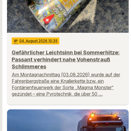
notes
04
. August 2026 10:35
Gefährlicher Leichtsinn bei Sommerhitze:
Passant verhindert nahe Vohenstrauß
Schlimmeres
Am Montagnachmittag (03.08.2026) wurde auf der
Fahrenbergstraße eine Knallerkette bzw. ein
Fontänenfeuerwerk der Sorte „Magma Monster“
gezündet – eine Pyrotechnik, die über 50 …
Felix Besold/NEWS5/dpa