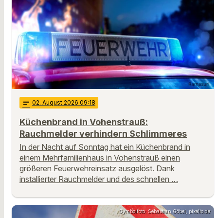
notes
02
. August 2026 09:18
Küchenbrand in Vohenstrauß:
Rauchmelder verhindern Schlimmeres
In der Nacht auf Sonntag hat ein Küchenbrand in
einem Mehrfamilienhaus in Vohenstrauß einen
größeren Feuerwehreinsatz ausgelöst. Dank
installierter Rauchmelder und des schnellen …
Symbolfoto: Sebastian Göbel, pixelio.de