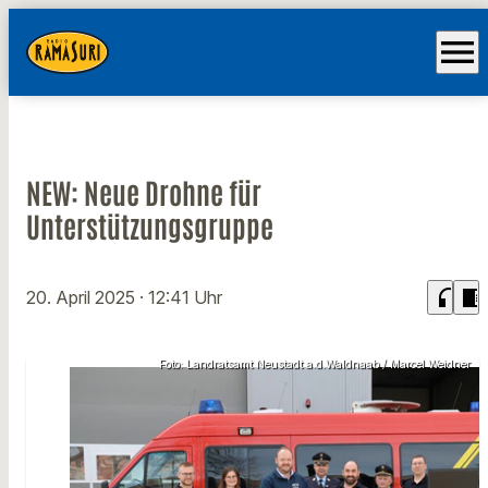
menu
NEW: Neue Drohne für
Unterstützungsgruppe
headphones
chrome_reader_mode
20. April 2025
· 12:41 Uhr
Foto: Landratsamt Neustadt a.d.Waldnaab / Marcel Weidner