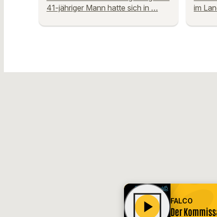
41-jähriger Mann hatte sich in …
im Lan
FALCO
play_arrow
Der Kommiss