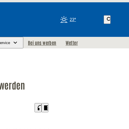
search
23°
Bei uns werben
Wetter
ervice
 werden
headphones
chrome_reader_mode