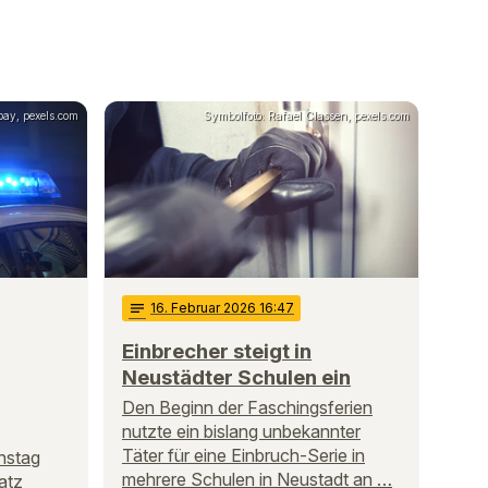
bay, pexels.com
Symbolfoto: Rafael Classen, pexels.com
notes
16
. Februar 2026 16:47
Einbrecher steigt in
Neustädter Schulen ein
Den Beginn der Faschingsferien
nutzte ein bislang unbekannter
Täter für eine Einbruch-Serie in
nstag
mehrere Schulen in Neustadt an …
atz