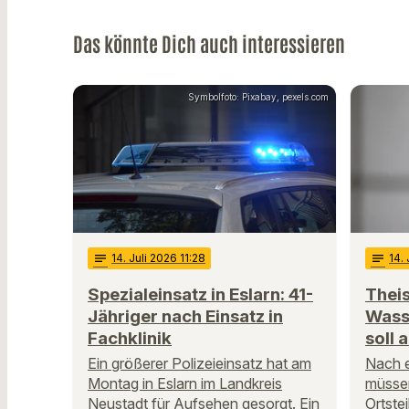
Das könnte Dich auch interessieren
Symbolfoto: Pixabay, pexels.com
notes
14
. Juli 2026 11:28
notes
14
.
Spezialeinsatz in Eslarn: 41-
Theis
Jähriger nach Einsatz in
Wass
Fachklinik
soll
Ein größerer Polizeieinsatz hat am
Nach 
Montag in Eslarn im Landkreis
müsse
Neustadt für Aufsehen gesorgt. Ein
Ortste