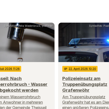
Symbolfoto: Petra Wiedenbrück, pixelio.de
Symbolfoto: Pixa
 Juli 2026 11:26
notes
22
. April 2026 10:20
seil: Nach
Polizeieinsatz am
errohrbruch - Wasser
Truppenübungsplatz
 abgekocht werden
Grafenwöhr
einem Wasserrohrbruch
Am Truppenübungsplatz
n Anwohner in mehreren
Grafenwöhr hat es am Die
ilen der Gemeinde Theisseil
einen größeren Polizeieins