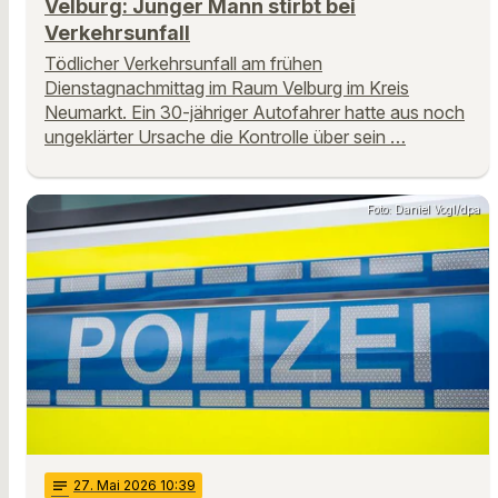
Velburg: Junger Mann stirbt bei
Verkehrsunfall
Tödlicher Verkehrsunfall am frühen
Dienstagnachmittag im Raum Velburg im Kreis
Neumarkt. Ein 30-jähriger Autofahrer hatte aus noch
ungeklärter Ursache die Kontrolle über sein …
Foto: Daniel Vogl/dpa
notes
27
. Mai 2026 10:39