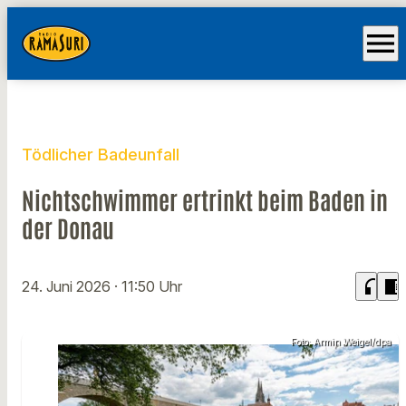
menu
Tödlicher Badeunfall
Nichtschwimmer ertrinkt beim Baden in
der Donau
headphones
chrome_reader_mode
24. Juni 2026
· 11:50 Uhr
Foto: Armin Weigel/dpa