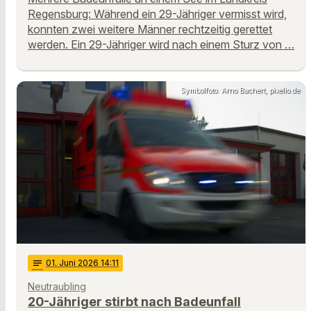
Regensburg: Während ein 29-Jähriger vermisst wird,
konnten zwei weitere Männer rechtzeitig gerettet
werden. Ein 29-Jähriger wird nach einem Sturz von …
Symbolfoto: Arno Bachert, pixelio.de
notes
01
. Juni 2026 14:11
Neutraubling
20-Jähriger stirbt nach Badeunfall