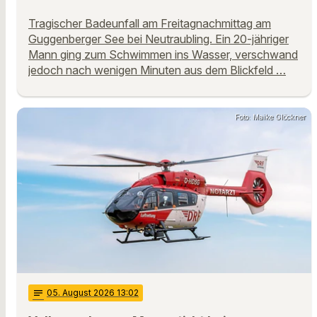
Tragischer Badeunfall am Freitagnachmittag am
Guggenberger See bei Neutraubling. Ein 20-jähriger
Mann ging zum Schwimmen ins Wasser, verschwand
jedoch nach wenigen Minuten aus dem Blickfeld …
Foto: Maike Glöckner
notes
05
. August 2026 13:02