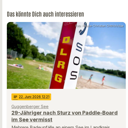
Das könnte Dich auch interessieren
Foto: Hauke-Christian Dittrich/dpa
notes
22
. Juni 2026 12:21
Guggenberger See
29-Jähriger nach Sturz von Paddle-Board
im See vermisst
Mehrere Badeunfälle an einem See im Landkreis