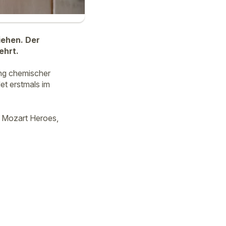
iehen. Der
ehrt.
ung chemischer
et erstmals im
e Mozart Heroes,