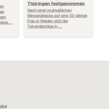
Thüringen festgenommen
zum
Nach einer mutmaßlichen
ger
Messerattacke auf eine 30-jährige
egen
Frau in Weiden sitzt der
olizei …
Tatverdächtige in …
häre