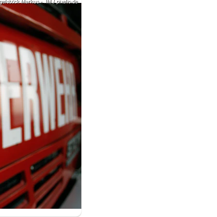
gelsböck Markus - .IM / pixelio.de