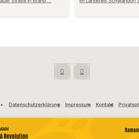
auer Straße in Brand …
im Landkreis Schwandorf 
Datenschutzerklärung
Impressum
Kontakt
Privatsp
MAN
Ramasu
 A Revolution