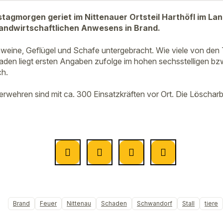
agmorgen geriet im Nittenauer Ortsteil Harthöfl im La
 landwirtschaftlichen Anwesens in Brand.
eine, Geflügel und Schafe untergebracht. Wie viele von den T
aden liegt ersten Angaben zufolge im hohen sechsstelligen bzw
ch.
rwehren sind mit ca. 300 Einsatzkräften vor Ort. Die Löscharb
Brand
Feuer
Nittenau
Schaden
Schwandorf
Stall
tiere