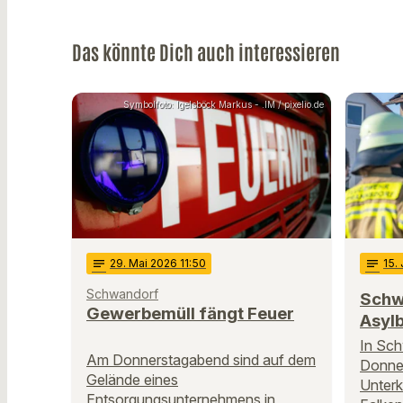
Das könnte Dich auch interessieren
Symbolfoto: Igelsböck Markus - .IM / pixelio.de
notes
29
. Mai 2026 11:50
notes
15
.
Schwandorf
Schw
Gewerbemüll fängt Feuer
Asyl
In Sch
Am Donnerstagabend sind auf dem
Donner
Gelände eines
Unterk
Entsorgungsunternehmens in