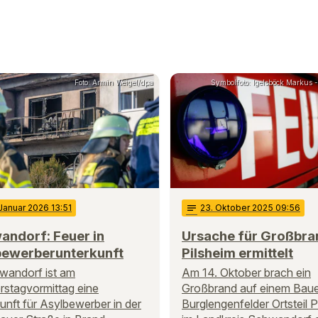
Foto: Armin Weigel/dpa
Symbolfoto: Igelsböck Markus - 
 Januar 2026 13:51
notes
23
. Oktober 2025 09:56
andorf: Feuer in
Ursache für Großbra
bewerberunterkunft
Pilsheim ermittelt
wandorf ist am
Am 14. Oktober brach ein
stagvormittag eine
Großbrand auf einem Baue
unft für Asylbewerber in der
Burglengenfelder Ortsteil P