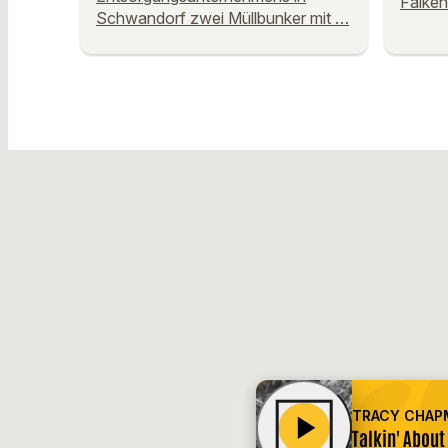
Falken
Schwandorf zwei Müllbunker mit …
TRACY CHAP
play_arrow
Talkin' About