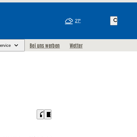
search
21°
Bei uns werben
Wetter
ervice
headphones
chrome_reader_mode