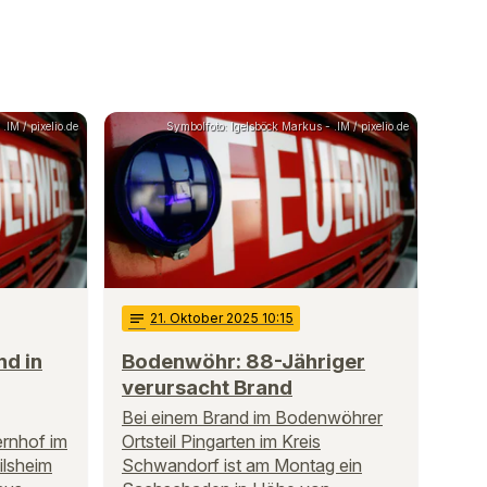
.IM / pixelio.de
Symbolfoto: Igelsböck Markus - .IM / pixelio.de
notes
21
. Oktober 2025 10:15
nd in
Bodenwöhr: 88-Jähriger
verursacht Brand
Bei einem Brand im Bodenwöhrer
rnhof im
Ortsteil Pingarten im Kreis
ilsheim
Schwandorf ist am Montag ein