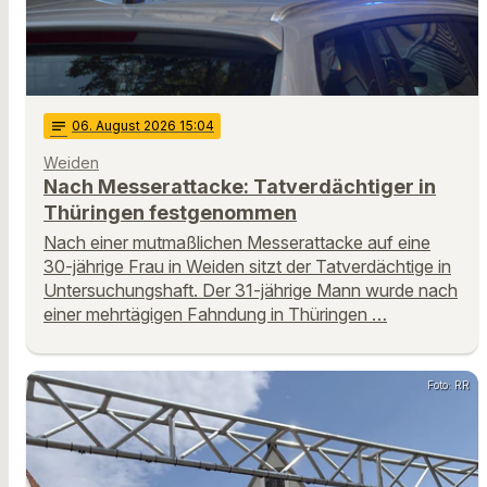
notes
06
. August 2026 15:04
Weiden
Nach Messerattacke: Tatverdächtiger in
Thüringen festgenommen
Nach einer mutmaßlichen Messerattacke auf eine
30-jährige Frau in Weiden sitzt der Tatverdächtige in
Untersuchungshaft. Der 31-jährige Mann wurde nach
einer mehrtägigen Fahndung in Thüringen …
Foto: RR