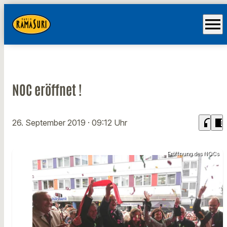
menu
NOC eröffnet !
headphones
chrome_reader_mode
26. September 2019
· 09:12 Uhr
Eröffnung des NOCs