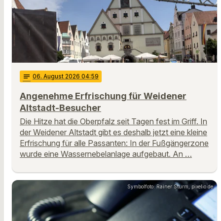
notes
06
. August 2026 04:59
Angenehme Erfrischung für Weidener
Altstadt-Besucher
Die Hitze hat die Oberpfalz seit Tagen fest im Griff. In
der Weidener Altstadt gibt es deshalb jetzt eine kleine
Erfrischung für alle Passanten: In der Fußgängerzone
wurde eine Wassernebelanlage aufgebaut. An …
Symbolfoto: Rainer Sturm, pixelio.de