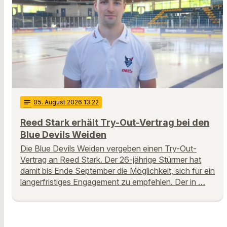
notes
05
. August 2026 13:22
Reed Stark erhält Try-Out-Vertrag bei den
Blue Devils Weiden
Die Blue Devils Weiden vergeben einen Try-Out-
Vertrag an Reed Stark. Der 26-jährige Stürmer hat
damit bis Ende September die Möglichkeit, sich für ein
längerfristiges Engagement zu empfehlen. Der in …