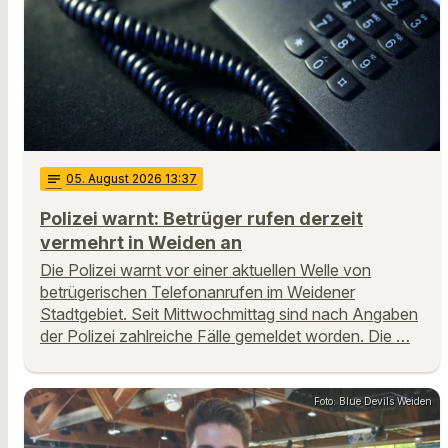
notes
05
. August 2026 13:37
Polizei warnt: Betrüger rufen derzeit
vermehrt in Weiden an
Die Polizei warnt vor einer aktuellen Welle von
betrügerischen Telefonanrufen im Weidener
Stadtgebiet. Seit Mittwochmittag sind nach Angaben
der Polizei zahlreiche Fälle gemeldet worden. Die …
Foto: Blue Devils Weiden