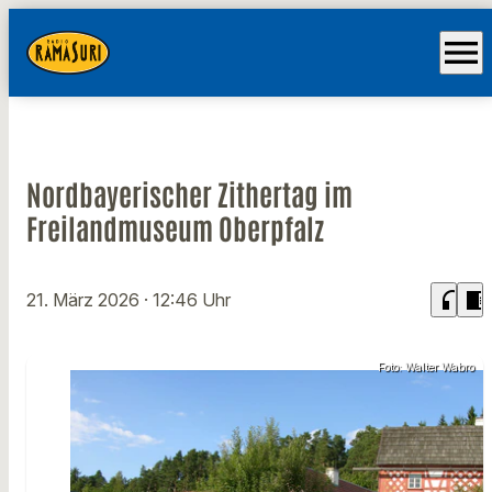
menu
Nordbayerischer Zithertag im
Freilandmuseum Oberpfalz
headphones
chrome_reader_mode
21. März 2026
· 12:46 Uhr
Foto: Walter Wabro