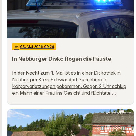
notes
03
. Mai 2026 09:29
In Nabburger Disko flogen die Fäuste
In der Nacht zum 1. Mai ist es in einer Diskothek in
Nabburg im Kreis Schwandorf zu mehreren
Körperverletzungen gekommen. Gegen 2 Uhr schlug
ein Mann einer Frau ins Gesicht und flüchtete …
Foto: Walter Wabro