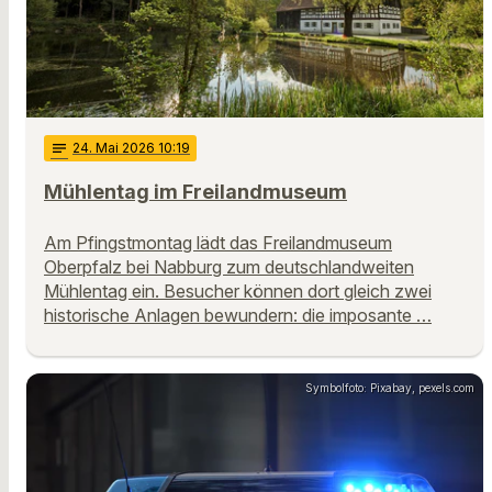
notes
24
. Mai 2026 10:19
Mühlentag im Freilandmuseum
Am Pfingstmontag lädt das Freilandmuseum
Oberpfalz bei Nabburg zum deutschlandweiten
Mühlentag ein. Besucher können dort gleich zwei
historische Anlagen bewundern: die imposante …
Symbolfoto: Pixabay, pexels.com