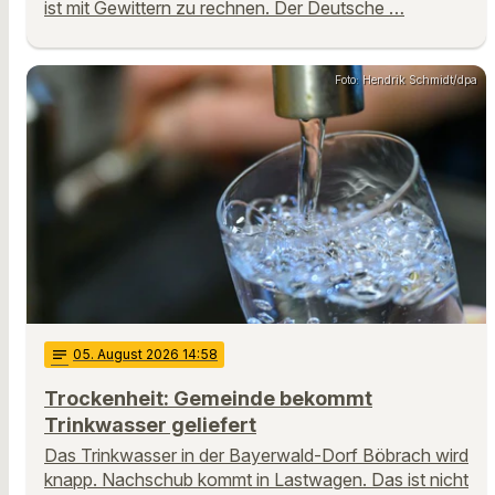
ist mit Gewittern zu rechnen. Der Deutsche …
Foto: Hendrik Schmidt/dpa
notes
05
. August 2026 14:58
Trockenheit: Gemeinde bekommt
Trinkwasser geliefert
Das Trinkwasser in der Bayerwald-Dorf Böbrach wird
knapp. Nachschub kommt in Lastwagen. Das ist nicht