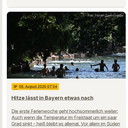
Foto: Florian Diettrich/dpa
notes
06
. August 2026 07:54
Hitze lässt in Bayern etwas nach
Die erste Ferienwoche geht hochsommerlich weiter:
Auch wenn die Temperatur im Freistaat um ein paar
Grad sinkt – heiß bleibt es allemal. Vor allem im Süden