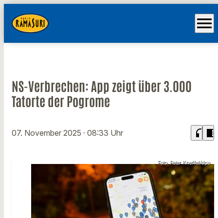
menu
NS-Verbrechen: App zeigt über 3.000
Tatorte der Pogrome
headphones
chrome_reader_mode
07. November 2025
· 08:33 Uhr
Foto: Peter Kneffel/dpa