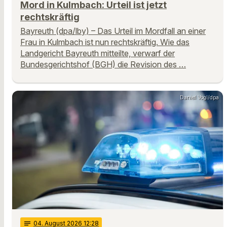
Mord in Kulmbach: Urteil ist jetzt
rechtskräftig
Bayreuth (dpa/lby) – Das Urteil im Mordfall an einer
Frau in Kulmbach ist nun rechtskräftig. Wie das
Landgericht Bayreuth mitteilte, verwarf der
Bundesgerichtshof (BGH) die Revision des …
Daniel Vogl/dpa
notes
04
. August 2026 12:28