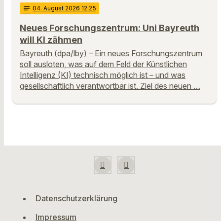
notes
04
. August 2026 12:25
Neues Forschungszentrum: Uni Bayreuth
will KI zähmen
Bayreuth (dpa/lby) – Ein neues Forschungszentrum
soll ausloten, was auf dem Feld der Künstlichen
Intelligenz (KI) technisch möglich ist – und was
gesellschaftlich verantwortbar ist. Ziel des neuen …
Datenschutzerklärung
Impressum