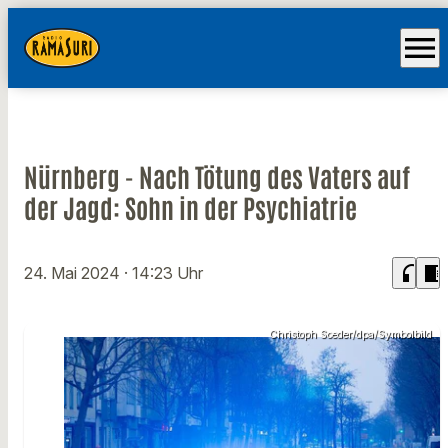
menu
Nürnberg - Nach Tötung des Vaters auf
der Jagd: Sohn in der Psychiatrie
headphones
chrome_reader_mode
24. Mai 2024
· 14:23 Uhr
Christoph Soeder/dpa/Symbolbild