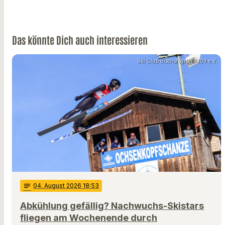
Das könnte Dich auch interessieren
Ski Club Bischofsgrün 1909 e.V.
notes
04
. August 2026 18:53
Abkühlung gefällig? Nachwuchs-Skistars
fliegen am Wochenende durch