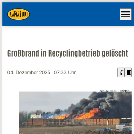
menu
Großbrand in Recyclingbetrieb gelöscht
headphones
chrome_reader_mode
04. Dezember 2025
· 07:33 Uhr
Foto: Mike Müller/dpa