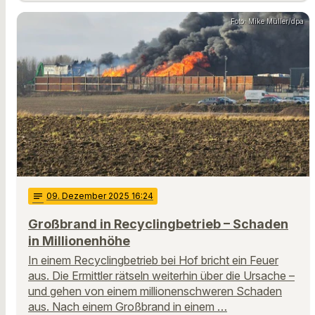
Foto: Mike Müller/dpa
notes
09
. Dezember 2025 16:24
Großbrand in Recyclingbetrieb – Schaden
in Millionenhöhe
In einem Recyclingbetrieb bei Hof bricht ein Feuer
aus. Die Ermittler rätseln weiterhin über die Ursache –
und gehen von einem millionenschweren Schaden
aus. Nach einem Großbrand in einem …