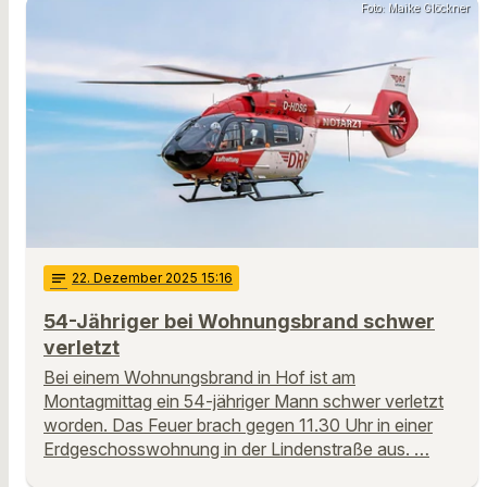
Foto: Maike Glöckner
notes
22
. Dezember 2025 15:16
54-Jähriger bei Wohnungsbrand schwer
verletzt
Bei einem Wohnungsbrand in Hof ist am
Montagmittag ein 54-jähriger Mann schwer verletzt
worden. Das Feuer brach gegen 11.30 Uhr in einer
Erdgeschosswohnung in der Lindenstraße aus. …