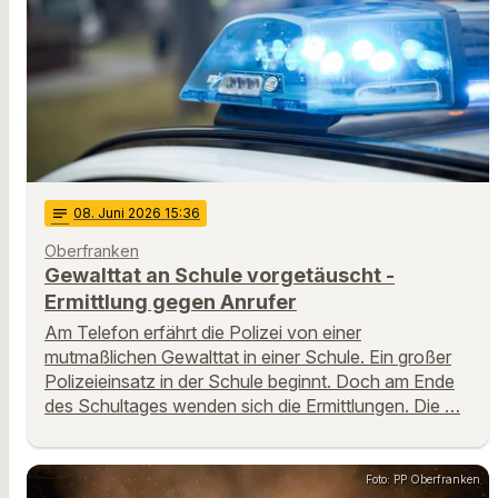
notes
08
. Juni 2026 15:36
Oberfranken
Gewalttat an Schule vorgetäuscht -
Ermittlung gegen Anrufer
Am Telefon erfährt die Polizei von einer
mutmaßlichen Gewalttat in einer Schule. Ein großer
Polizeieinsatz in der Schule beginnt. Doch am Ende
des Schultages wenden sich die Ermittlungen. Die …
Foto: PP Oberfranken