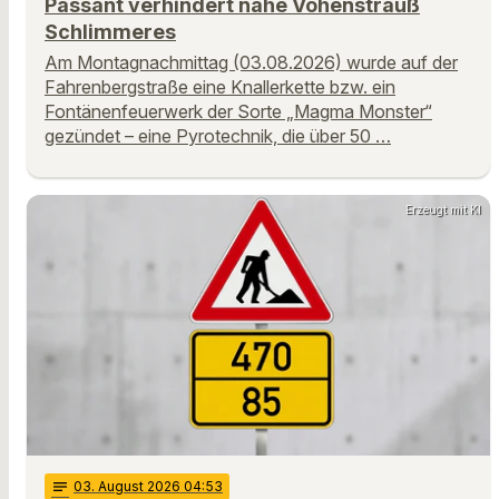
Passant verhindert nahe Vohenstrauß
Schlimmeres
Am Montagnachmittag (03.08.2026) wurde auf der
Fahrenbergstraße eine Knallerkette bzw. ein
Fontänenfeuerwerk der Sorte „Magma Monster“
gezündet – eine Pyrotechnik, die über 50 …
Erzeugt mit KI
notes
03
. August 2026 04:53