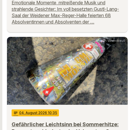
Emotionale Momente, mitreißende Musik und
strahlende Gesichter: Im voll besetzten Gustl-Lang-
Saal der Weidener Max-Reger-Halle feierten 68
Absolventinnen und Absolventen der …
PI Vohenstrauß
notes
04
. August 2026 10:35
Gefährlicher Leichtsinn bei Sommerhitze: