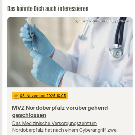
Das könnte Dich auch interessieren
Symbolfoto: Gustavo Fring, pexels.com
notes
06
. November 2025 10:05
MVZ Nordoberpfalz vorübergehend
geschlossen
Das Medizinische Versorgungszentrum
Nordoberpfalz hat nach einem Cyberangriff zwei