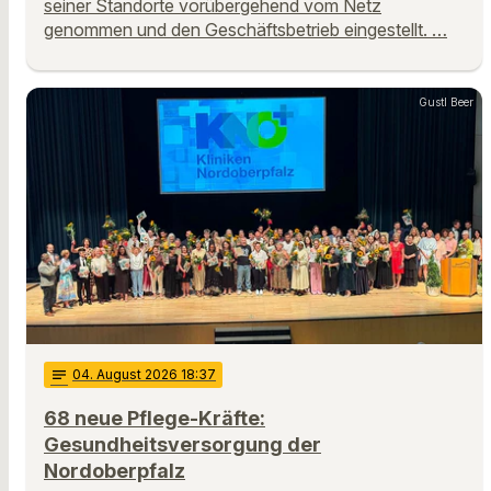
seiner Standorte vorübergehend vom Netz
genommen und den Geschäftsbetrieb eingestellt. …
Gustl Beer
notes
04
. August 2026 18:37
68 neue Pflege-Kräfte:
Gesundheitsversorgung der
Nordoberpfalz