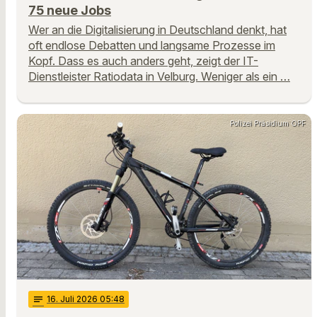
75 neue Jobs
Wer an die Digitalisierung in Deutschland denkt, hat
oft endlose Debatten und langsame Prozesse im
Kopf. Dass es auch anders geht, zeigt der IT-
Dienstleister Ratiodata in Velburg. Weniger als ein …
Polizei Präsidium OPF
notes
16
. Juli 2026 05:48