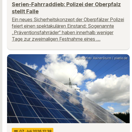
Serien-Fahrraddieb: Polizei der Oberpfalz
stellt Falle
Ein neues Sicherheitskonzept der Oberpfälzer Polizei
feiert einen spektakulären Einstand: Sogenannte
„Präventionsfahrräder“ haben innerhalb weniger
Tage zur zweimaligen Festnahme eines …
Symbolfoto: RainerSturm / pixelio.de
notes
07
. Juli 2026 12:38