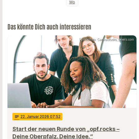
Wo
Das könnte Dich auch interessieren
Symbolfoto: Canvastudio, pexels.com
notes
22
. Januar 2026 07:52
Start der neuen Runde von „opf.rocks –
Deine Oberpfalz. Deine Idee.“