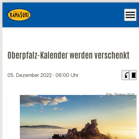
menu
Oberpfalz-Kalender werden verschenkt
headphones
chrome_reader_mode
05. Dezember 2022
· 06:00 Uhr
Foto: Thomas Würl