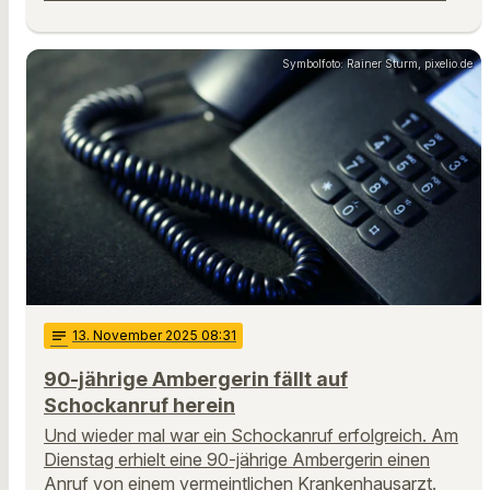
Symbolfoto: Rainer Sturm, pixelio.de
notes
13
. November 2025 08:31
90-jährige Ambergerin fällt auf
Schockanruf herein
Und wieder mal war ein Schockanruf erfolgreich. Am
Dienstag erhielt eine 90-jährige Ambergerin einen
Anruf von einem vermeintlichen Krankenhausarzt.