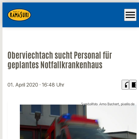
menu
Oberviechtach sucht Personal für
geplantes Notfallkrankenhaus
headphones
chrome_reader_mode
01. April 2020
· 16:48 Uhr
Symbolfoto: Arno Bachert, pixelio.de