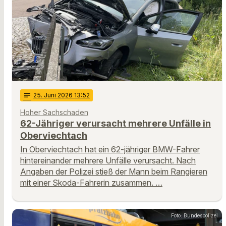
notes
25
. Juni 2026 13:52
Hoher Sachschaden
62-Jähriger verursacht mehrere Unfälle in
Oberviechtach
In Oberviechtach hat ein 62-jähriger BMW-Fahrer
hintereinander mehrere Unfälle verursacht. Nach
Angaben der Polizei stieß der Mann beim Rangieren
mit einer Skoda-Fahrerin zusammen. …
Foto: Bundespolizei