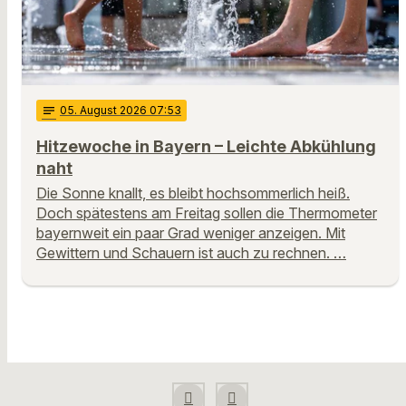
notes
05
. August 2026 07:53
Hitzewoche in Bayern – Leichte Abkühlung
naht
Die Sonne knallt, es bleibt hochsommerlich heiß.
Doch spätestens am Freitag sollen die Thermometer
bayernweit ein paar Grad weniger anzeigen. Mit
Gewittern und Schauern ist auch zu rechnen. …