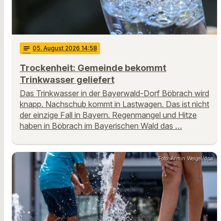
notes
05
. August 2026 14:58
Trockenheit: Gemeinde bekommt
Trinkwasser geliefert
Das Trinkwasser in der Bayerwald-Dorf Böbrach wird
knapp. Nachschub kommt in Lastwagen. Das ist nicht
der einzige Fall in Bayern. Regenmangel und Hitze
haben in Böbrach im Bayerischen Wald das …
Foto: Armin Weigel/dpa