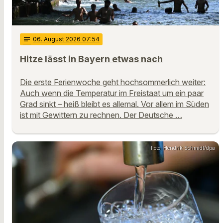
notes
06
. August 2026 07:54
Hitze lässt in Bayern etwas nach
Die erste Ferienwoche geht hochsommerlich weiter:
Auch wenn die Temperatur im Freistaat um ein paar
Grad sinkt – heiß bleibt es allemal. Vor allem im Süden
ist mit Gewittern zu rechnen. Der Deutsche …
Foto: Hendrik Schmidt/dpa