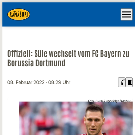
menu
Offiziell: Süle wechselt vom FC Bayern zu
Borussia Dortmund
headphones
chrome_reader_mode
08. Februar 2022
· 08:29 Uhr
Foto: Sven Hoppe/dpa/Archiv