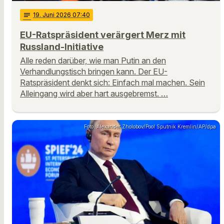
notes
19
. Juni 2026 07:40
EU-Ratspräsident verärgert Merz mit
Russland-Initiative
Alle reden darüber, wie man Putin an den
Verhandlungstisch bringen kann. Der EU-
Ratspräsident denkt sich: Einfach mal machen. Sein
Alleingang wird aber hart ausgebremst. …
Foto: Alexander Zholobov/Pool Sputnik Kremlin/AP/dpa