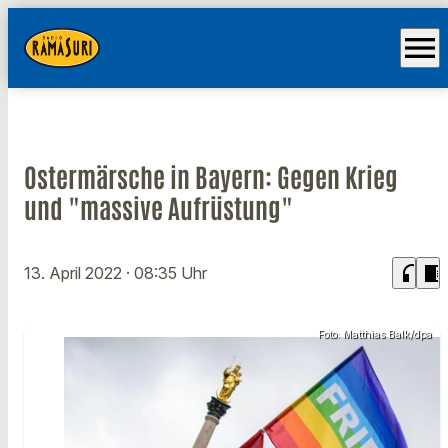
menu
Ostermärsche in Bayern: Gegen Krieg
und "massive Aufrüstung"
headphones
chrome_reader_mode
13. April 2022
· 08:35 Uhr
Foto: Matthias Balk/dpa