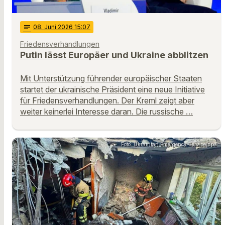
notes
08
. Juni 2026 15:07
Friedensverhandlungen
Putin lässt Europäer und Ukraine abblitzen
Mit Unterstützung führender europäischer Staaten
startet der ukrainische Präsident eine neue Initiative
für Friedensverhandlungen. Der Kreml zeigt aber
weiter keinerlei Interesse daran. Die russische …
Foto: Ukrainian Emergency Service/dpa