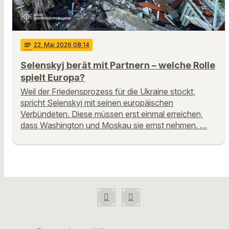
notes
22
. Mai 2026 08:14
Selenskyj berät mit Partnern – welche Rolle
spielt Europa?
Weil der Friedensprozess für die Ukraine stockt,
spricht Selenskyj mit seinen europäischen
Verbündeten. Diese müssen erst einmal erreichen,
dass Washington und Moskau sie ernst nehmen. …