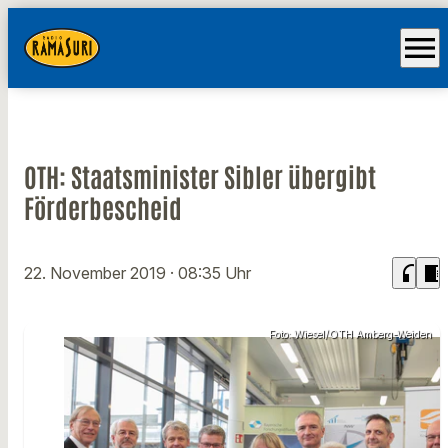
menu
OTH: Staatsminister Sibler übergibt
Förderbescheid
headphones
chrome_reader_mode
22. November 2019
· 08:35 Uhr
Foto: Wiesel/OTH Amberg-Weiden