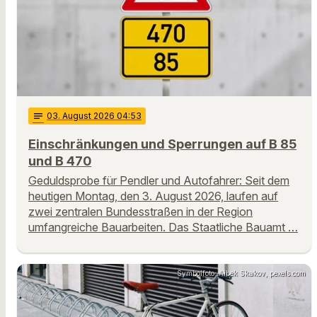
notes
03
. August 2026 04:53
Einschränkungen und Sperrungen auf B 85
und B 470
Geduldsprobe für Pendler und Autofahrer: Seit dem
heutigen Montag, den 3. August 2026, laufen auf
zwei zentralen Bundesstraßen in der Region
umfangreiche Bauarbeiten. Das Staatliche Bauamt …
Symbolfoto: Aibek Skakov, pexels.com