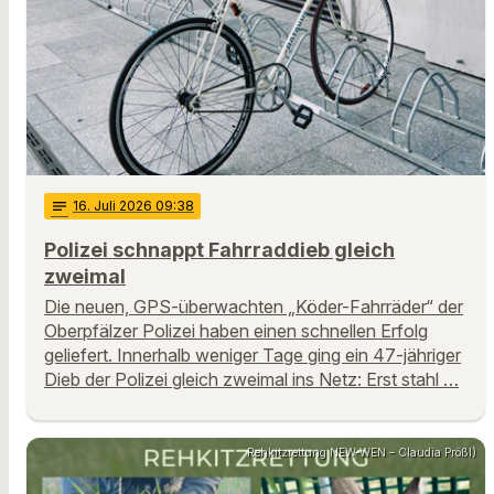
notes
16
. Juli 2026 09:38
Polizei schnappt Fahrraddieb gleich
zweimal
Die neuen, GPS-überwachten „Köder-Fahrräder“ der
Oberpfälzer Polizei haben einen schnellen Erfolg
geliefert. Innerhalb weniger Tage ging ein 47-jähriger
Dieb der Polizei gleich zweimal ins Netz: Erst stahl …
Rehkitzrettung NEW-WEN – Claudia Prößl)