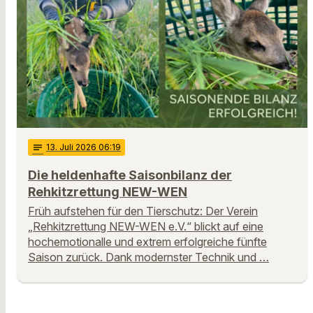
notes
13
. Juli 2026 06:19
Die heldenhafte Saisonbilanz der
Rehkitzrettung NEW-WEN
Früh aufstehen für den Tierschutz: Der Verein
„Rehkitzrettung NEW-WEN e.V.“ blickt auf eine
hochemotionalle und extrem erfolgreiche fünfte
Saison zurück. Dank modernster Technik und …