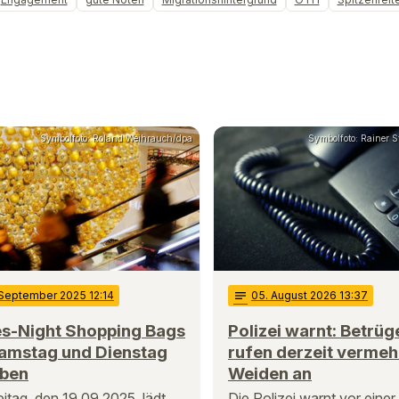
Symbolfoto: Roland Weihrauch/dpa
Symbolfoto: Rainer St
 September 2025 12:14
notes
05
. August 2026 13:37
es-Night Shopping Bags
Polizei warnt: Betrüg
amstag und Dienstag
rufen derzeit vermehr
aben
Weiden an
itag, den 19.09.2025, lädt
Die Polizei warnt vor einer