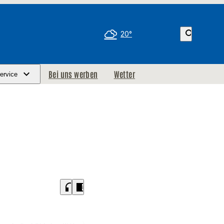
search
20°
Bei uns werben
Wetter
ervice
headphones
chrome_reader_mode