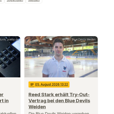
urm, pixelio.de
Foto: Blue Devils Weiden
notes
05
. August 2026 13:22
er
Reed Stark erhält Try-Out-
t in
Vertrag bei den Blue Devils
Weiden
 aktuellen
Die Blue Devils Weiden vergeben