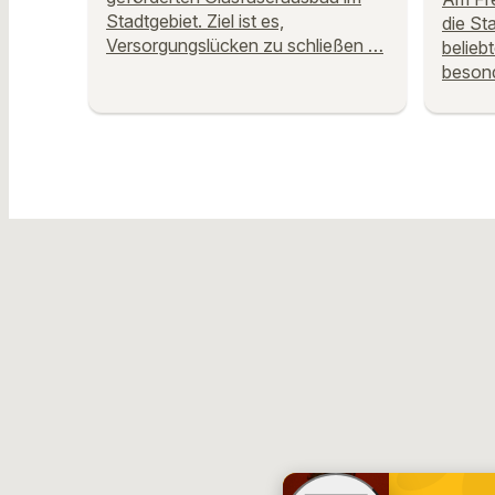
Stadtgebiet. Ziel ist es,
die St
Versorgungslücken zu schließen …
belieb
beson