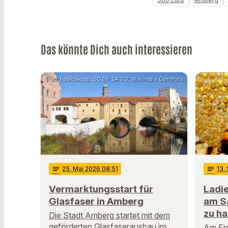
Das könnte Dich auch interessieren
Foto: RobRoskopp, CC BY-SA 3.0, Wikimedia Commons
notes
25
. Mai 2026 08:51
notes
13
.
Vermarktungsstart für
Ladi
Glasfaser in Amberg
am S
zu h
Die Stadt Amberg startet mit dem
geförderten Glasfaserausbau im
Am Fre