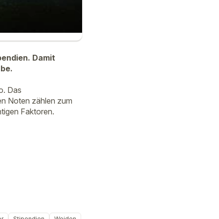
pendien. Damit
abe.
o. Das
uten Noten zählen zum
tigen Faktoren.
er
Stipendien
Weiden