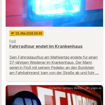
notes
05
. Mai 2026 09:49
Floß
Fahrradtour endet im Krankenhaus
Sein Fahrradausflug am Maifeiertag endete für einen
37-jährigen Weidener im Krankenhaus. Der Mann
geriet in Floß mit seinem Pedelec an den Bordstein
am Fahrbahnrand, kam von der Straße ab und fuhr …
Symbolfoto: Igelsböck Markus - .IM / pixelio.de