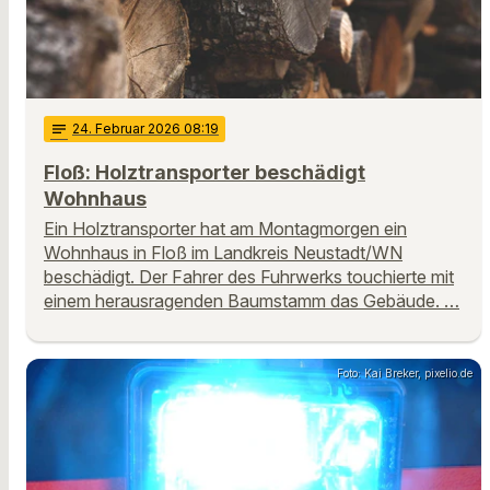
notes
24
. Februar 2026 08:19
Floß: Holztransporter beschädigt
Wohnhaus
Ein Holztransporter hat am Montagmorgen ein
Wohnhaus in Floß im Landkreis Neustadt/WN
beschädigt. Der Fahrer des Fuhrwerks touchierte mit
einem herausragenden Baumstamm das Gebäude. …
Foto: Kai Breker, pixelio.de