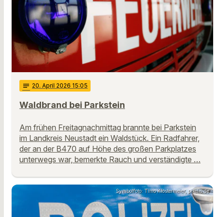
notes
20
. April 2026 15:05
Waldbrand bei Parkstein
Am frühen Freitagnachmittag brannte bei Parkstein
im Landkreis Neustadt ein Waldstück. Ein Radfahrer,
der an der B470 auf Höhe des großen Parkplatzes
unterwegs war, bemerkte Rauch und verständigte …
Symbolfoto: Timo Klostermeier, pixelio.de