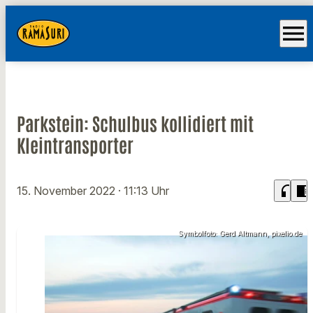
menu
Parkstein: Schulbus kollidiert mit
Kleintransporter
headphones
chrome_reader_mode
15. November 2022
· 11:13 Uhr
Symbolfoto: Gerd Altmann, pixelio.de