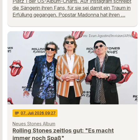
Platz 1 der US-Album-Charts. Auf Instagram schreibt
die Sängerin ihren Fans, für sie sei damit ein Traum in
Erfüllung gegangen. Popstar Madonna hat ihren …
Foto: Evan Agostini/Invision/AP/dpa
notes
07
. Juli 2026 09:27
Neues Stones Album
Rolling Stones zeitlos gut: "Es macht
immer noch Spaß"