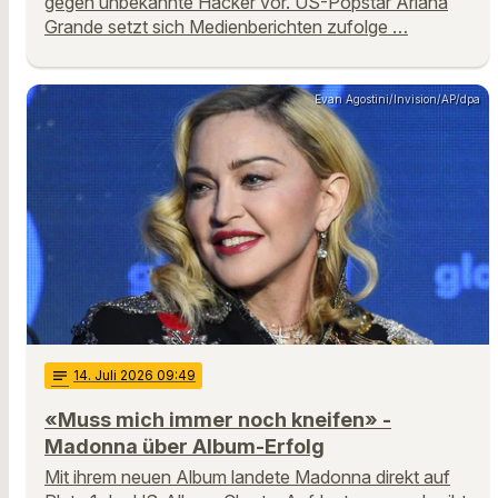
gegen unbekannte Hacker vor. US-Popstar Ariana
Grande setzt sich Medienberichten zufolge …
Evan Agostini/Invision/AP/dpa
notes
14
. Juli 2026 09:49
«Muss mich immer noch kneifen» -
Madonna über Album-Erfolg
Mit ihrem neuen Album landete Madonna direkt auf