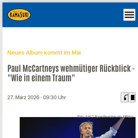
menu
Neues Album kommt im Mai
Paul McCartneys wehmütiger Rückblick -
"Wie in einem Traum"
headphones
chrome_reader_mode
27. März 2026
· 09:30 Uhr
Foto: Joel C Ryan/Invision via AP/dpa