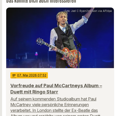
Das könnte Dich auch interessieren
Foto: Joel C Ryan/Invision via AP/dpa
notes
07
. Mai 2026 07:52
Vorfreude auf Paul McCartneys Album –
Duett mit Ringo Starr
Auf seinem kommenden Studioalbum hat Paul
McCartney viele persönliche Erinnerungen
verarbeitet. In London stellte der Ex-Beatle das