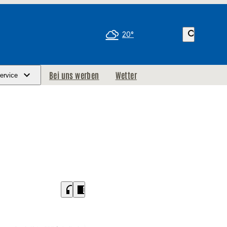
search
20°
Bei uns werben
Wetter
ervice
headphones
chrome_reader_mode