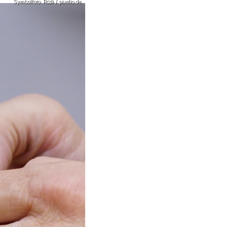
Symbolfoto: Rödi / pixelio.de