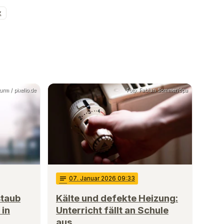
z
urm / pixelio.de
Foto: Fabian Sommer/dpa
notes
07
. Januar 2026 09:33
staub
Kälte und defekte Heizung:
 in
Unterricht fällt an Schule
aus