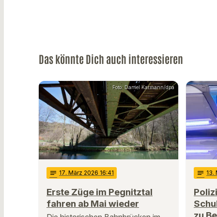
Das könnte Dich auch interessieren
Foto: Daniel Karmann/dpa
notes
17
. März 2026 16:41
notes
13
.
Erste Züge im Pegnitztal
Poliz
fahren ab Mai wieder
Schu
zu B