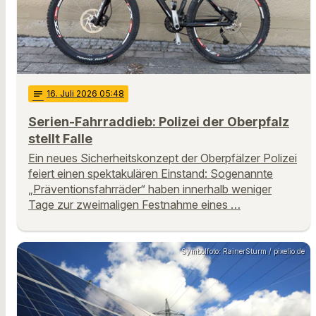
notes
16
. Juli 2026 05:48
Serien-Fahrraddieb: Polizei der Oberpfalz
stellt Falle
Ein neues Sicherheitskonzept der Oberpfälzer Polizei
feiert einen spektakulären Einstand: Sogenannte
„Präventionsfahrräder“ haben innerhalb weniger
Tage zur zweimaligen Festnahme eines …
Symbolfoto: RainerSturm / pixelio.de