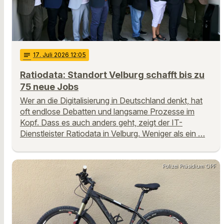
notes
17
. Juli 2026 12:05
Ratiodata: Standort Velburg schafft bis zu
75 neue Jobs
Wer an die Digitalisierung in Deutschland denkt, hat
oft endlose Debatten und langsame Prozesse im
Kopf. Dass es auch anders geht, zeigt der IT-
Dienstleister Ratiodata in Velburg. Weniger als ein …
Polizei Präsidium OPF