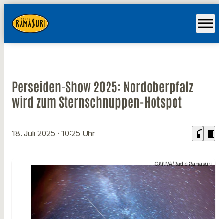
menu
Perseiden-Show 2025: Nordoberpfalz
wird zum Sternschnuppen-Hotspot
headphones
chrome_reader_mode
18. Juli 2025
· 10:25 Uhr
CANVA/Radio Ramasuri