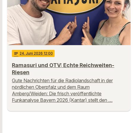
notes
24
. Juni 2026 12:00
Ramasuri und OTV: Echte Reichweiten-
Riesen
Gute Nachrichten für die Radiolandschaft in der
nördlichen Oberpfalz und dem Raum
Amberg/Weiden: Die frisch veröffentlichte
Funkanalyse Bayern 2026 (Kantar) stellt den …