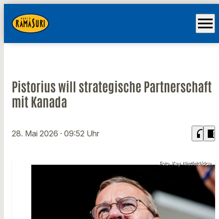
menu
Pistorius will strategische Partnerschaft
mit Kanada
headphones
chrome_reader_mode
28. Mai 2026
· 09:52 Uhr
Foto: Kay Nietfeld/dpa