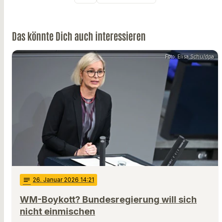
Das könnte Dich auch interessieren
Foto: Elisa Schu/dpa
notes
26
. Januar 2026 14:21
WM-Boykott? Bundesregierung will sich
nicht einmischen