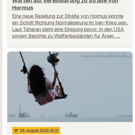
Warten auf Vereinbarung zu Straße von
Hormus
Eine neue Regelung zur Straße von Hormus könnte
ein Schritt Richtung Normalisierung im Iran-Krieg sein.
Laut Teheran steht eine Einigung bevor. In den USA
sorgen Berichte zu Waffenbeständen für Ärger. …
Foto: Razieh Poudat/ISNA/AP/dpa
notes
05
. August 2026 15:31