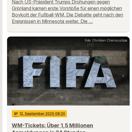
Nach US-Präsident Trumps Drohungen gegen
Grönland kamen erste Vorstöße für einen möglichen
Boykott der Fußball-WM. Die Debatte geht nach den
Ereignissen in Minnesota weiter. Die …
Foto: Christian Charisius/dpa
notes
12
. September 2025 08:20
WM-Tickets: Über 1,5 Millionen