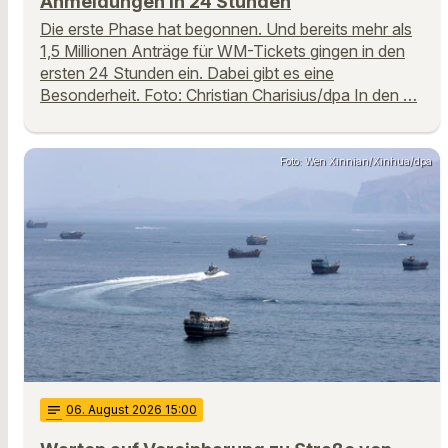
Anmeldungen in 24 Stunden
Die erste Phase hat begonnen. Und bereits mehr als
1,5 Millionen Anträge für WM-Tickets gingen in den
ersten 24 Stunden ein. Dabei gibt es eine
Besonderheit. Foto: Christian Charisius/dpa In den …
Foto: Wen Xinnian/Xinhua/dpa
notes
06
. August 2026 15:00