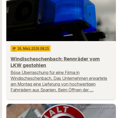
notes
26
. März 2026 08:25
Windischeschenbach: Rennräder vom
LKW gestohlen
Böse Überraschung für eine Firma in
Windischeschenbach. Das Unternehmen erwartete
am Montag eine Lieferung von hochwertigen
Fahrrädern aus Spanien. Beim Öffnen der …
Tim Reckmann / pixelio.de