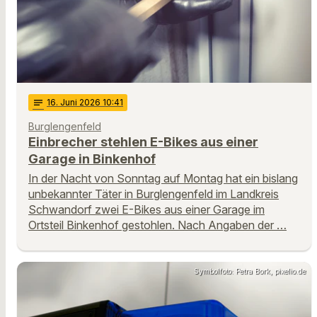
notes
16
. Juni 2026 10:41
Burglengenfeld
Einbrecher stehlen E-Bikes aus einer
Garage in Binkenhof
In der Nacht von Sonntag auf Montag hat ein bislang
unbekannter Täter in Burglengenfeld im Landkreis
Schwandorf zwei E-Bikes aus einer Garage im
Ortsteil Binkenhof gestohlen. Nach Angaben der …
Symbolfoto: Petra Bork, pixelio.de