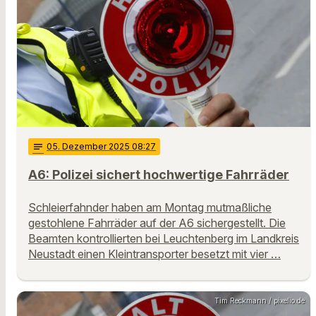
notes
05
. Dezember 2025 08:27
A6: Polizei sichert hochwertige Fahrräder
Schleierfahnder haben am Montag mutmaßliche
gestohlene Fahrräder auf der A6 sichergestellt. Die
Beamten kontrollierten bei Leuchtenberg im Landkreis
Neustadt einen Kleintransporter besetzt mit vier …
Tim Reckmann / pixelio.de