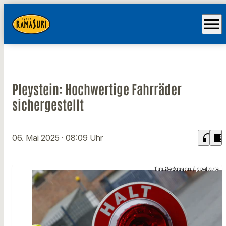
menu
Pleystein: Hochwertige Fahrräder
sichergestellt
headphones
chrome_reader_mode
06. Mai 2025
· 08:09 Uhr
Tim Reckmann / pixelio.de