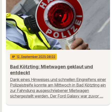
notes
12
. September 2025 08:02
Bad Kötzting: Mietwagen geklaut und
entdeckt
Dank eines Hinweises und schnellen Eingreifens einer
Polizeistreife konnte am Mittwoch in Bad Kötzting ein
zur Fahndung ausgeschriebener Mietwagen
sichergestellt werden. Der Ford Galaxy war zuvor …