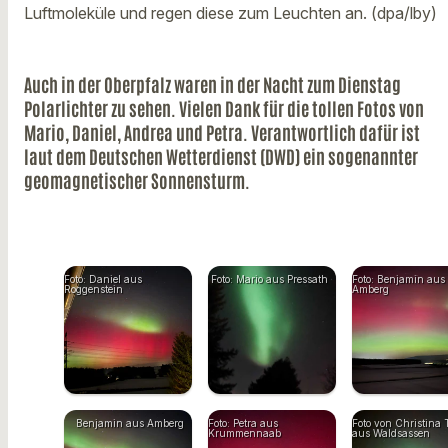
Luftmoleküle und regen diese zum Leuchten an. (dpa/lby)
Auch in der Oberpfalz waren in der Nacht zum Dienstag
Polarlichter zu sehen. Vielen Dank für die tollen Fotos von
Mario, Daniel, Andrea und Petra. Verantwortlich dafür ist
laut dem Deutschen Wetterdienst (DWD) ein sogenannter
geomagnetischer Sonnensturm.
Foto: Daniel aus
Foto: Mario aus Pressath
Foto: Benjamin aus
Roggenstein
Amberg
Benjamin aus Amberg
Foto: Petra aus
Foto von Christina 
Krummennaab
aus Waldsassen