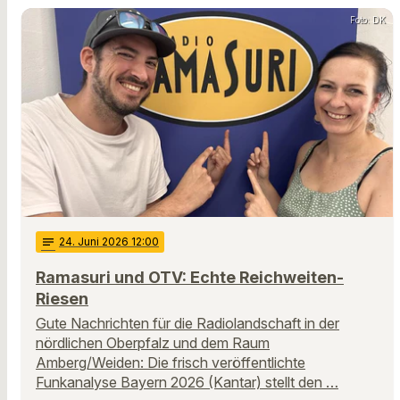
Foto: DK
notes
24
. Juni 2026 12:00
Ramasuri und OTV: Echte Reichweiten-
Riesen
Gute Nachrichten für die Radiolandschaft in der
nördlichen Oberpfalz und dem Raum
Amberg/Weiden: Die frisch veröffentlichte
Funkanalyse Bayern 2026 (Kantar) stellt den …