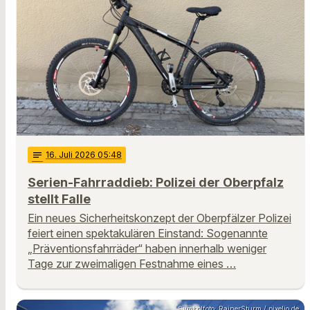
notes
16
. Juli 2026 05:48
Serien-Fahrraddieb: Polizei der Oberpfalz
stellt Falle
Ein neues Sicherheitskonzept der Oberpfälzer Polizei
feiert einen spektakulären Einstand: Sogenannte
„Präventionsfahrräder“ haben innerhalb weniger
Tage zur zweimaligen Festnahme eines …
Symbolfoto: RainerSturm / pixelio.de