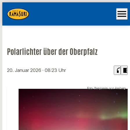
menu
Polarlichter über der Oberpfalz
headphones
chrome_reader_mode
20. Januar 2026
· 08:23 Uhr
Foto: Benjamin aus Amberg