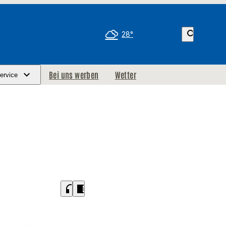
search
28°
Bei uns werben
Wetter
ervice
headphones
chrome_reader_mode