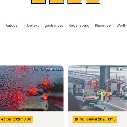
Autobahn
Defekt
gestrandet
Regensburg
REisende
Wörth
Foto: Jan Woitas/dpa
Foto: A
 Februar 2026 16:06
notes
30
. Januar 2026 13:15