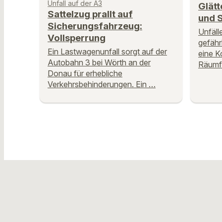
Unfall auf der A3
Glätt
Sattelzug prallt auf
und S
Sicherungsfahrzeug:
Unfäll
Vollsperrung
gefähr
Ein Lastwagenunfall sorgt auf der
eine K
Autobahn 3 bei Wörth an der
Räumfa
Donau für erhebliche
Verkehrsbehinderungen. Ein …