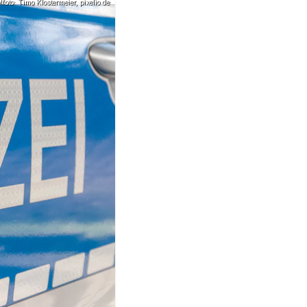
oto: Timo Klostermeier, pixelio.de