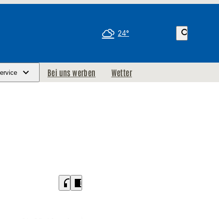
search
24°
Bei uns werben
Wetter
ervice
headphones
chrome_reader_mode