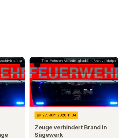
Archivbild/dpa
Foto: Mohssen Assanimoghaddam/Archivbild/dpa
notes
27
. Juni 2026 11:34
Zeuge verhindert Brand in
age
Sägewerk