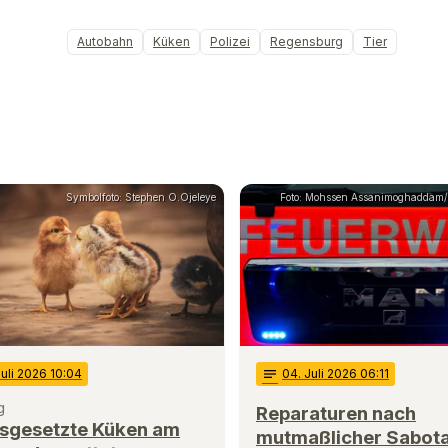
Autobahn
Küken
Polizei
Regensburg
Tier
Symbolfoto: Stephen O.Ojeleye
Foto: Mohssen Assanimoghaddam/
Juli 2026 10:04
notes
04
. Juli 2026 06:11
g
Reparaturen nach
usgesetzte Küken am
mutmaßlicher Sabot