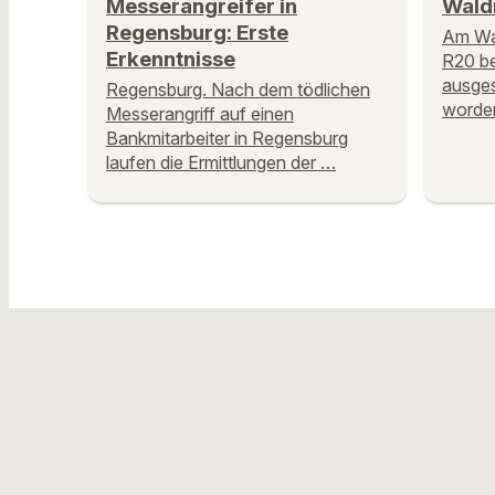
Messerangreifer in
Wald
Regensburg: Erste
Am Wal
Erkenntnisse
R20 be
ausges
Regensburg. Nach dem tödlichen
worden
Messerangriff auf einen
Bankmitarbeiter in Regensburg
laufen die Ermittlungen der …