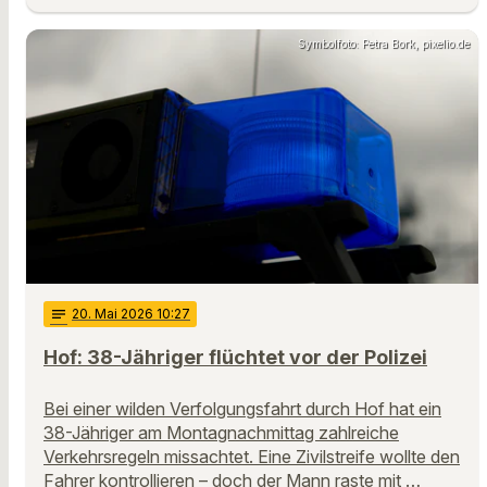
Symbolfoto: Petra Bork, pixelio.de
notes
20
. Mai 2026 10:27
Hof: 38-Jähriger flüchtet vor der Polizei
Bei einer wilden Verfolgungsfahrt durch Hof hat ein
38-Jähriger am Montagnachmittag zahlreiche
Verkehrsregeln missachtet. Eine Zivilstreife wollte den
Fahrer kontrollieren – doch der Mann raste mit …