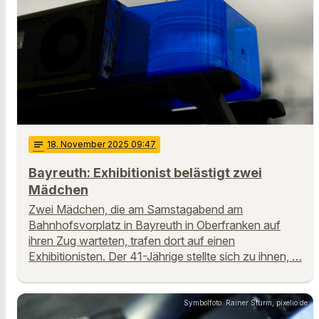
notes
18
. November 2025 09:47
Bayreuth: Exhibitionist belästigt zwei
Mädchen
Zwei Mädchen, die am Samstagabend am
Bahnhofsvorplatz in Bayreuth in Oberfranken auf
ihren Zug warteten, trafen dort auf einen
Exhibitionisten. Der 41-Jährige stellte sich zu ihnen, …
Symbolfoto: Rainer Sturm, pixelio.de