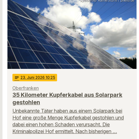
Symbolfoto: RainerSturm / pixelio.de
notes
23
. Juni 2026 10:25
Oberfranken
35 Kilometer Kupferkabel aus Solarpark
gestohlen
Unbekannte Täter haben aus einem Solarpark bei
Hof eine große Menge Kupferkabel gestohlen und
dabei einen hohen Schaden verursacht. Die
Kriminalpolizei Hof ermittelt. Nach bisherigen …