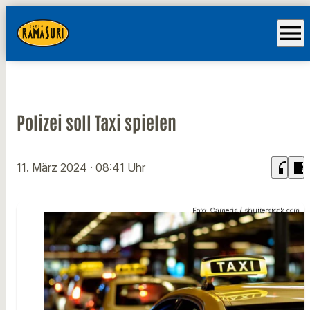
menu
Polizei soll Taxi spielen
headphones
chrome_reader_mode
11. März 2024
· 08:41 Uhr
Foto: Cameris / shutterstock.com