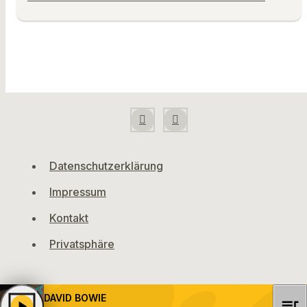
Datenschutzerklärung
Impressum
Kontakt
Privatsphäre
DAVID BOWIE
queue_music
play_arrow