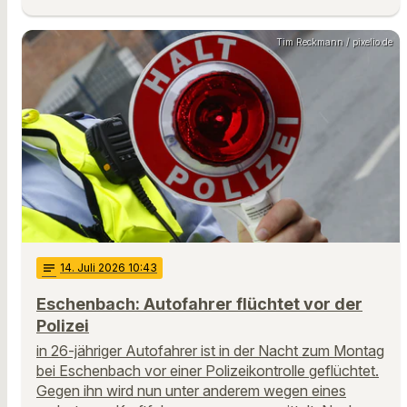
Tim Reckmann / pixelio.de
notes
14
. Juli 2026 10:43
Eschenbach: Autofahrer flüchtet vor der
Polizei
in 26-jähriger Autofahrer ist in der Nacht zum Montag
bei Eschenbach vor einer Polizeikontrolle geflüchtet.
Gegen ihn wird nun unter anderem wegen eines