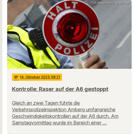
Tim Reckmann / pixelio.de
notes
14
. Oktober 2025 08:21
Kontrolle: Raser auf der A6 gestoppt
Gleich an zwei Tagen führte die
Verkehrspolizeiinspektion Amberg umfangreiche
Geschwindigkeitskontrollen auf der A6 durch. Am
Samstagvormittag wurde im Bereich einer …