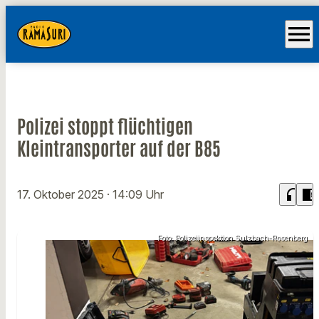
menu
Polizei stoppt flüchtigen
Kleintransporter auf der B85
headphones
chrome_reader_mode
17. Oktober 2025
· 14:09 Uhr
Foto: Polizeiinspektion Sulzbach-Rosenberg