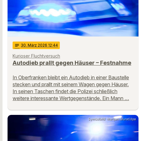
notes
30
. März 2026 12:44
Kurioser Fluchtversuch
Autodieb prallt gegen Häuser – Festnahme
In Oberfranken bleibt ein Autodieb in einer Baustelle
stecken und prallt mit seinem Wagen gegen Häuser.
In seinen Taschen findet die Polizei schließlich
weitere interessante Wertgegenstände. Ein Mann …
Symbolbild: Marijan Murat/dpa