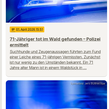
notes
01
. April 2026 15:51
71-Jähriger tot im Wald gefunden – Polizei
ermittelt
Suchhunde und Zeugenaussagen führten zum Fund
einer Leiche eines 71-jährigen Vermissten. Zunächst
ist nur wenig zu den Umständen bekannt. Ein 71
Jahre alter Mann ist in einem Waldstück in …
Symbolbild: Jens Büttner/dpa