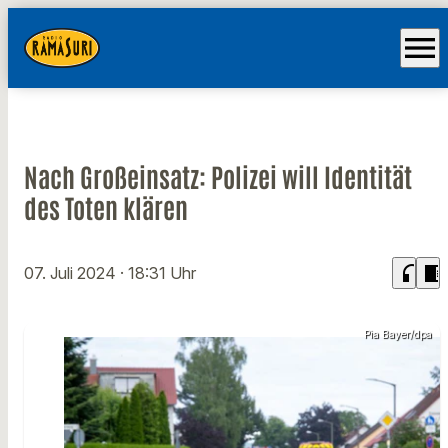
menu
Nach Großeinsatz: Polizei will Identität
des Toten klären
headphones
chrome_reader_mode
07. Juli 2024
· 18:31 Uhr
Pia Bayer/dpa