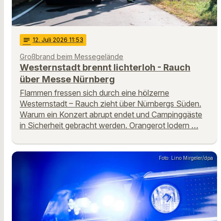
notes
12
. Juli 2026 11:53
Großbrand beim Messegelände
Westernstadt brennt lichterloh - Rauch
über Messe Nürnberg
Flammen fressen sich durch eine hölzerne
Westernstadt – Rauch zieht über Nürnbergs Süden.
Warum ein Konzert abrupt endet und Campinggäste
in Sicherheit gebracht werden. Orangerot lodern …
Foto: Lino Mirgeler/dpa