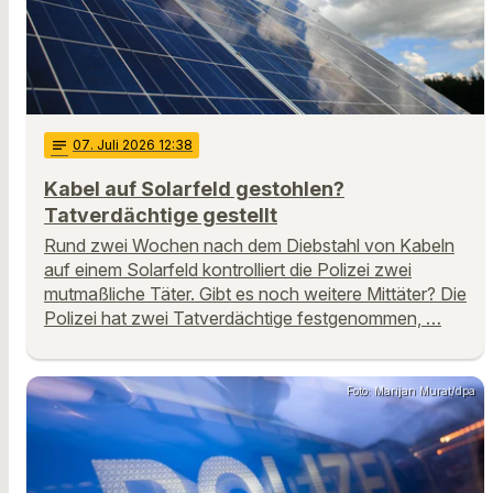
notes
07
. Juli 2026 12:38
Kabel auf Solarfeld gestohlen?
Tatverdächtige gestellt
Rund zwei Wochen nach dem Diebstahl von Kabeln
auf einem Solarfeld kontrolliert die Polizei zwei
mutmaßliche Täter. Gibt es noch weitere Mittäter? Die
Polizei hat zwei Tatverdächtige festgenommen, …
Foto: Marijan Murat/dpa