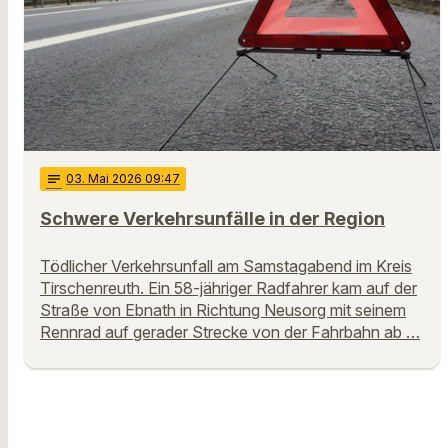
notes
03
. Mai 2026 09:47
Schwere Verkehrsunfälle in der Region
Tödlicher Verkehrsunfall am Samstagabend im Kreis
Tirschenreuth. Ein 58-jähriger Radfahrer kam auf der
Straße von Ebnath in Richtung Neusorg mit seinem
Rennrad auf gerader Strecke von der Fahrbahn ab …