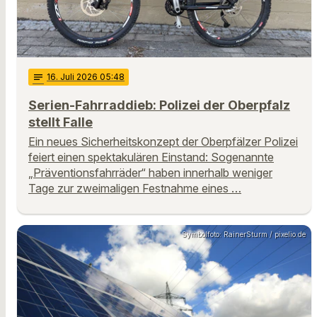
notes
16
. Juli 2026 05:48
Serien-Fahrraddieb: Polizei der Oberpfalz
stellt Falle
Ein neues Sicherheitskonzept der Oberpfälzer Polizei
feiert einen spektakulären Einstand: Sogenannte
„Präventionsfahrräder“ haben innerhalb weniger
Tage zur zweimaligen Festnahme eines …
Symbolfoto: RainerSturm / pixelio.de