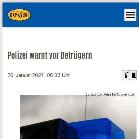
menu
Polizei warnt vor Betrügern
headphones
chrome_reader_mode
20. Januar 2021
· 08:33 Uhr
Symbolfoto: Petra Bork, pixelio.de