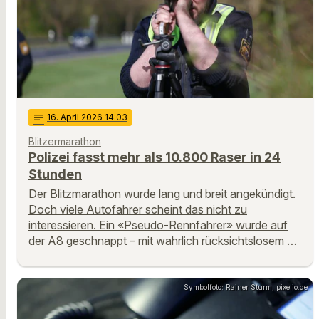
notes
16
. April 2026 14:03
Blitzermarathon
Polizei fasst mehr als 10.800 Raser in 24
Stunden
Der Blitzmarathon wurde lang und breit angekündigt.
Doch viele Autofahrer scheint das nicht zu
interessieren. Ein «Pseudo-Rennfahrer» wurde auf
der A8 geschnappt – mit wahrlich rücksichtslosem …
Symbolfoto: Rainer Sturm, pixelio.de