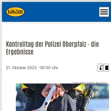
menu
Kontrolltag der Polizei Oberpfalz - die
Ergebnisse
headphones
chrome_reader_mode
21. Oktober 2023
· 06:30 Uhr
Symbolfoto: Patrick Pleul/dpa