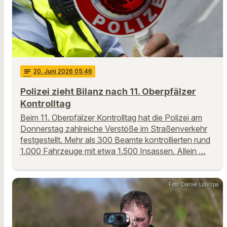
notes
20
. Juni 2026 05:46
Polizei zieht Bilanz nach 11. Oberpfälzer
Kontrolltag
Beim 11. Oberpfälzer Kontrolltag hat die Polizei am
Donnerstag zahlreiche Verstöße im Straßenverkehr
festgestellt. Mehr als 300 Beamte kontrollierten rund
1.000 Fahrzeuge mit etwa 1.500 Insassen. Allein …
Foto: Daniel Löb/dpa