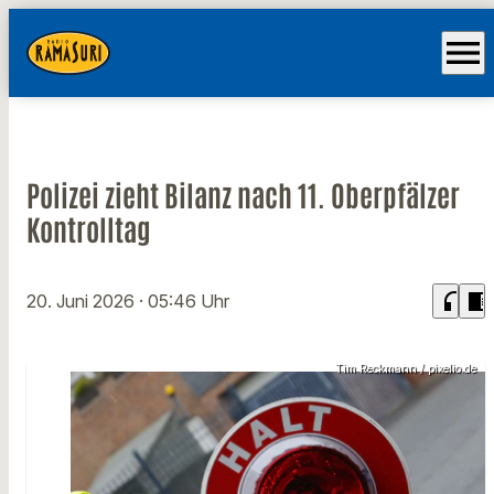
menu
Polizei zieht Bilanz nach 11. Oberpfälzer
Kontrolltag
headphones
chrome_reader_mode
20. Juni 2026
· 05:46 Uhr
Tim Reckmann / pixelio.de