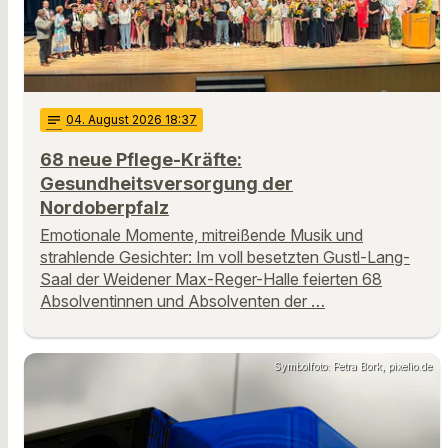
notes
04
. August 2026 18:37
68 neue Pflege-Kräfte:
Gesundheitsversorgung der
Nordoberpfalz
Emotionale Momente, mitreißende Musik und
strahlende Gesichter: Im voll besetzten Gustl-Lang-
Saal der Weidener Max-Reger-Halle feierten 68
Absolventinnen und Absolventen der …
Symbolfoto: Petra Bork, pixelio.de