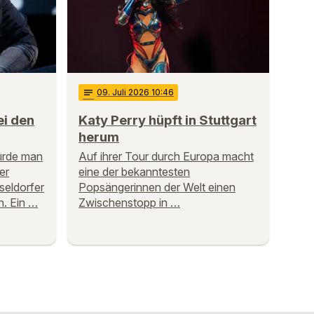
notes
09
. Juli 2026 10:46
ei den
Katy Perry hüpft in Stuttgart
herum
würde man
Auf ihrer Tour durch Europa macht
er
eine der bekanntesten
seldorfer
Popsängerinnen der Welt einen
n. Ein …
Zwischenstopp in …