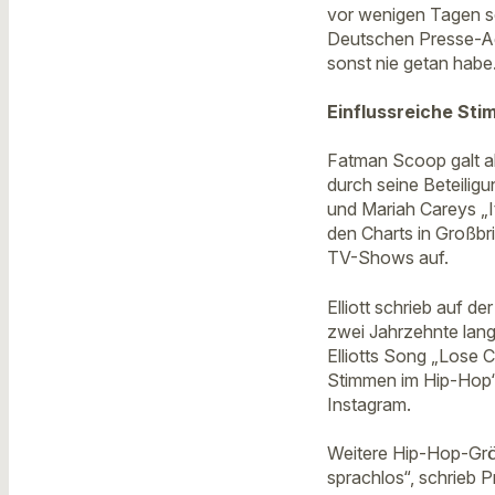
vor wenigen Tagen se
Deutschen Presse-Age
sonst nie getan habe
Einflussreiche Sti
Fatman Scoop galt al
durch seine Beteilig
und Mariah Careys „I
den Charts in Großbr
TV-Shows auf.
Elliott schrieb auf d
zwei Jahrzehnte lang 
Elliotts Song „Lose 
Stimmen im Hip-Hop“. 
Instagram.
Weitere Hip-Hop-Größ
sprachlos“, schrieb