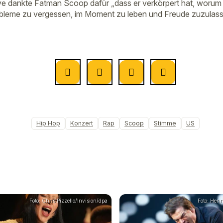
e dankte Fatman Scoop dafür „dass er verkörpert hat, worum 
obleme zu vergessen, im Moment zu leben und Freude zuzulass
Hip Hop
Konzert
Rap
Scoop
Stimme
US
Foto: Chris Pizzello/Invision/dpa
Foto: Hen