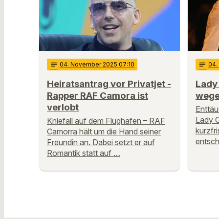
notes
04
. November 2025 07:10
notes
04
Heiratsantrag vor Privatjet -
Lady 
Rapper RAF Camora ist
wege
verlobt
Enttäu
Lady G
Kniefall auf dem Flughafen – RAF
kurzfr
Camorra hält um die Hand seiner
entsch
Freundin an. Dabei setzt er auf
Romantik statt auf …