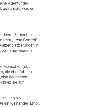
seine Agentur der
k getrunken, was er
 Jahre. Er machte sich
hnetem „Lose Control“
Spitzenplatzierungen in
oop immer wieder in
 die Menschen „über
a, die ebenfalls an
„eine der besten
schrieb sie auf
er. „Ich bin
te ein weinendes Emoji.