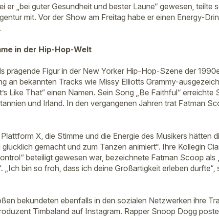
i er „bei guter Gesundheit und bester Laune“ gewesen, teilte 
ntur mit. Vor der Show am Freitag habe er einen Energy-Drin
.
mme in der Hip-Hop-Welt
s prägende Figur in der New Yorker Hip-Hop-Szene der 1990er
ung an bekannten Tracks wie Missy Elliotts Grammy-ausgezeic
t’s Like That“ einen Namen. Sein Song „Be Faithful“ erreichte 
itannien und Irland. In den vergangenen Jahren trat Fatman Sc
er Plattform X, die Stimme und die Energie des Musikers hätten
glücklich gemacht und zum Tanzen animiert“. Ihre Kollegin Ciar
Control“ beteiligt gewesen war, bezeichnete Fatman Scoop als 
„Ich bin so froh, dass ich deine Großartigkeit erleben durfte“, 
en bekundeten ebenfalls in den sozialen Netzwerken ihre Trau
 Produzent Timbaland auf Instagram. Rapper Snoop Dogg poste