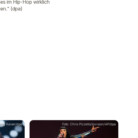
es im Hip-Hop wirklich
en.“ (dpa)
ning Kaiser/dpa
Foto: Chris Pizzello/Invision/AP/dpa