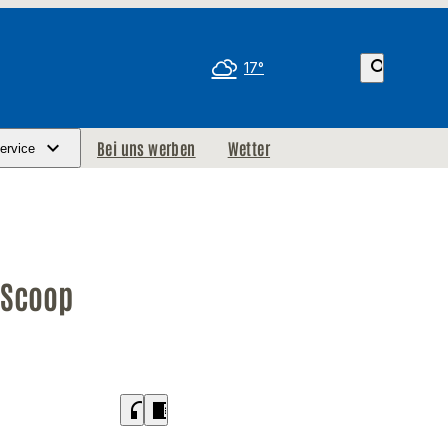
search
17°
Bei uns werben
Wetter
ervice
 Scoop
headphones
chrome_reader_mode